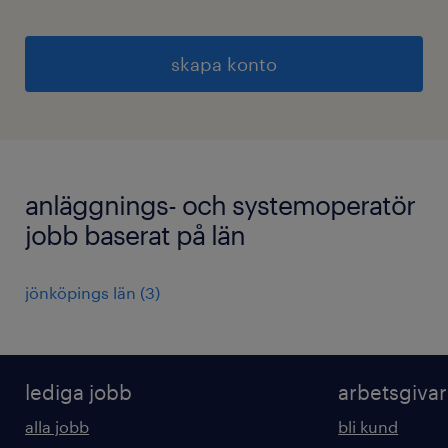
skapa konto
anläggnings- och systemoperatör
jobb baserat på län
jönköpings län
(
3
)
lediga jobb
arbetsgiva
alla jobb
bli kund