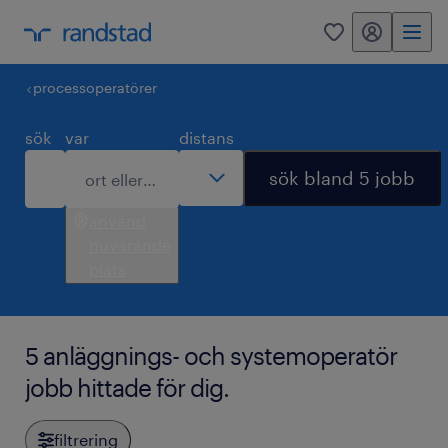
mitt randstad
0
processoperatörer
sök
var
distans
sök bland 5 jobb
använd
nuvarande
plats
5 anläggnings- och systemoperatör
jobb hittade för dig.
filtrering