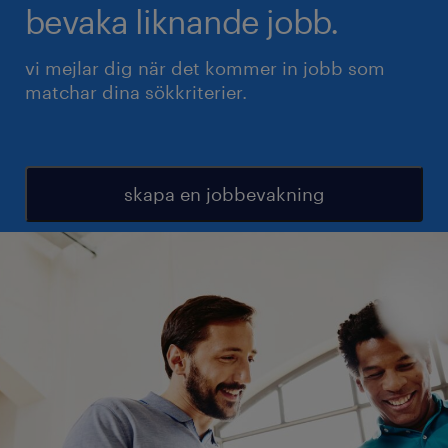
bevaka liknande jobb.
vi mejlar dig när det kommer in jobb som
matchar dina sökkriterier.
skapa en jobbevakning