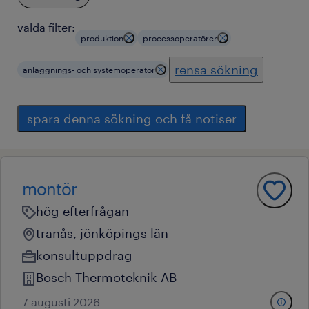
valda filter:
produktion
processoperatörer
rensa sökning
anläggnings- och systemoperatör
spara denna sökning och få notiser
montör
hög efterfrågan
tranås, jönköpings län
konsultuppdrag
Bosch Thermoteknik AB
7 augusti 2026