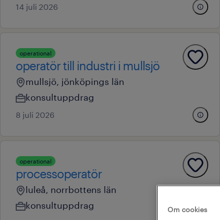
14 juli 2026
operational
operatör till industri i mullsjö
mullsjö, jönköpings län
konsultuppdrag
8 juli 2026
operational
processoperatör
luleå, norrbottens län
konsultuppdrag
Om cookies