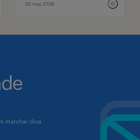
20 maj 2026
nde
om matchar dina