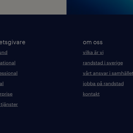
etsgivare
om oss
kund
vilka är vi
ational
randstad i sverige
essional
vårt ansvar i samhälle
al
jobba på randstad
rprise
kontakt
 tjänster