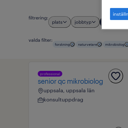
inställ
filtrering
:
plats
jobbtyp
yrkesom
3
valda filter:
forskning
naturvetare
mikrobiolog
professional
senior qc mikrobiolog
uppsala, uppsala län
konsultuppdrag