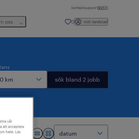
kontakt
support
SV
EN
m oss
0
mitt randstad
tans
sök bland 2 jobb
ttra vår
a att acceptera
som helst. Läs