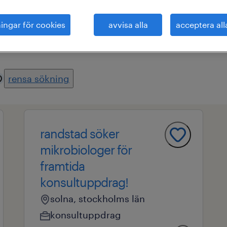
ningar för cookies
avvisa alla
acceptera all
råde
alla filter
3
rensa sökning
randstad söker
mikrobiologer för
framtida
konsultuppdrag!
solna, stockholms län
konsultuppdrag