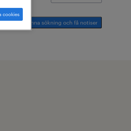
a cookies
spara denna sökning och få notiser