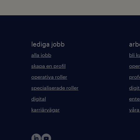
lediga jobb
arb
alla jobb
bli 
skapa en profil
oper
operativa roller
prof
specialiserade roller
digit
digital
ente
karriärvägar
våra