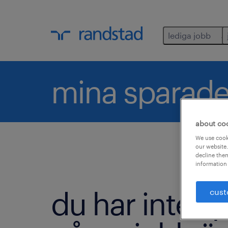
lediga jobb
mina sparade
about co
We use cooki
our website.
decline them
information 
du har inte s
cust