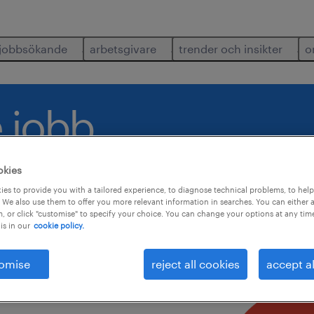
jobbsökande
arbetsgivare
trender och insikter
o
 jobb.
okies
es to provide you with a tailored experience, to diagnose technical problems, to hel
 We also use them to offer you more relevant information in searches. You can either 
, or click "customise" to specify your choice. You can change your options at any tim
is in our
cookie policy.
parat
omise
reject all cookies
accept al