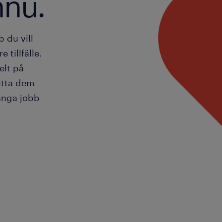
nnu.
 du vill
 tillfälle.
elt på
itta dem
ånga jobb