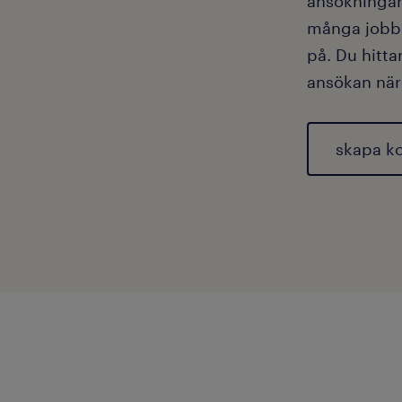
ansökningar
många jobb d
på. Du hitta
ansökan när
skapa k