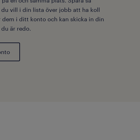
 på en och samma plats. Spara så
u vill i din lista över jobb att ha koll
r dem i ditt konto och kan skicka in din
 du är redo.
onto