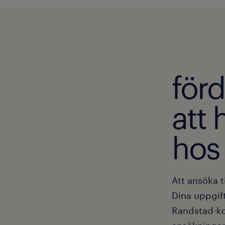
för
att 
hos
Att ansöka t
Dina uppgif
Randstad-kon