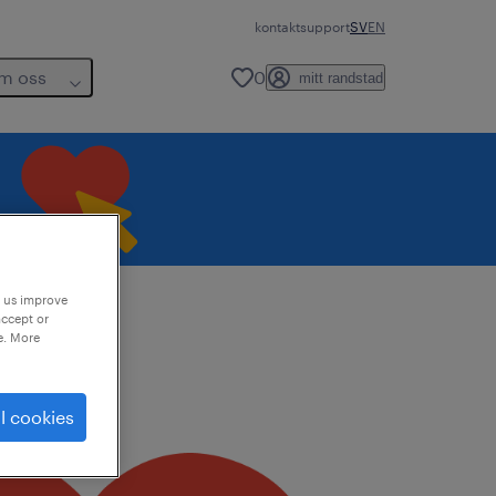
kontakt
support
SV
EN
m oss
0
mitt randstad
p us improve
accept or
e. More
l cookies