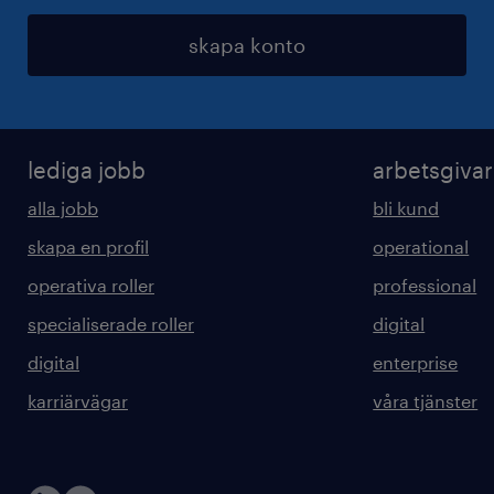
skapa konto
lediga jobb
arbetsgiva
alla jobb
bli kund
skapa en profil
operational
operativa roller
professional
specialiserade roller
digital
digital
enterprise
karriärvägar
våra tjänster