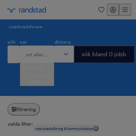
mitt randstad
0
marknadsforare
sök
var
distans
sök bland 0 jobb
använd
nuvarande
plats
filtrering
valda filter:
marknadsföring & kommunikation