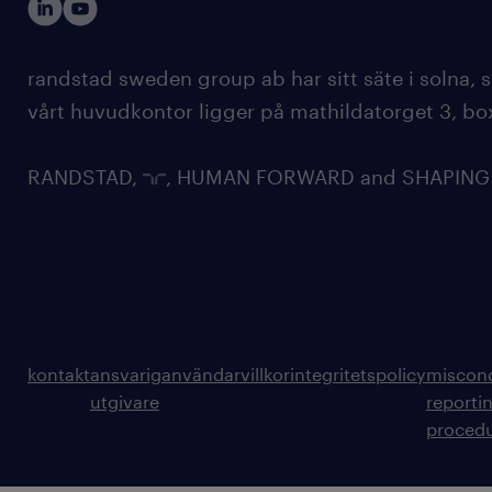
randstad sweden group ab har sitt säte i solna
vårt huvudkontor ligger på mathildatorget 3, bo
RANDSTAD,
, HUMAN FORWARD and SHAPING TH
kontakt
ansvarig
användarvillkor
integritetspolicy
miscon
utgivare
reporti
proced