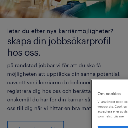
letar du efter nya karriärmöjligheter?
skapa din jobbsökarprofil
hos oss.
på randstad jobbar vi för att du ska få
möjligheten att upptäcka din sanna potential,
oavsett var i karriären du befinner dig.
registrera dig hos oss och berätta vilka
Om cookies
önskemål du har för din karriär så hör vi av
Vi använder cookies 
webbplats. Cookies h
oss till dig när vi hittar en bra match för dig.
acceptera eller avvis
som helst. Läs mer i