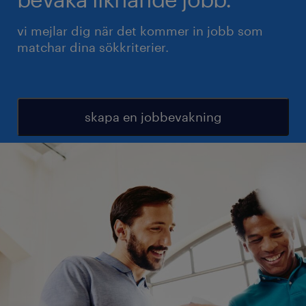
vi mejlar dig när det kommer in jobb som
matchar dina sökkriterier.
skapa en jobbevakning