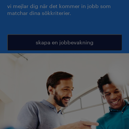
vi mejlar dig när det kommer in jobb som
matchar dina sökkriterier.
skapa en jobbevakning