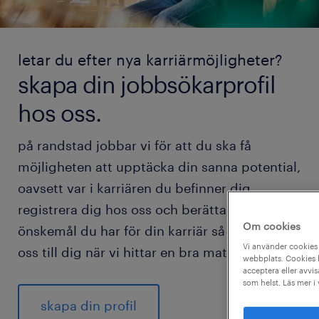
letar du efter nya karriärmöjligheter?
skapa din jobbsökarprofil
hos oss.
på randstad jobbar vi för att du ska få
möjligheten att upptäcka din sanna potential,
oavsett var i karriären du befinner dig.
registrera dig hos oss och berätta vilka
Om cookies
önskemål du har för din karriär så hör vi av
Vi använder cookies 
oss till dig när vi hittar en bra match för dig.
webbplats. Cookies h
acceptera eller avvis
som helst. Läs mer i
skapa din profil