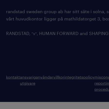
randstad sweden group ab har sitt säte i solna
vårt huvudkontor ligger på mathildatorget 3, bo
RANDSTAD,
, HUMAN FORWARD and SHAPING TH
kontakt
ansvarig
användarvillkor
integritetspolicy
miscon
utgivare
reporti
proced