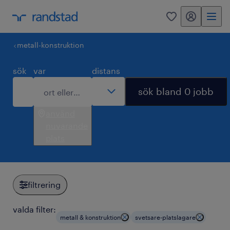
mitt randstad
0
metall-konstruktion
sök
var
distans
sök bland 0 jobb
använd
nuvarande
plats
filtrering
valda filter:
metall & konstruktion
svetsare-platslagare