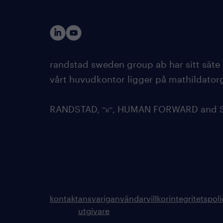
randstad sweden group ab har sitt säte
vårt huvudkontor ligger på mathildatorg
RANDSTAD,
, HUMAN FORWARD and SH
kontakt
ansvarig
användarvillkor
integritetspol
utgivare