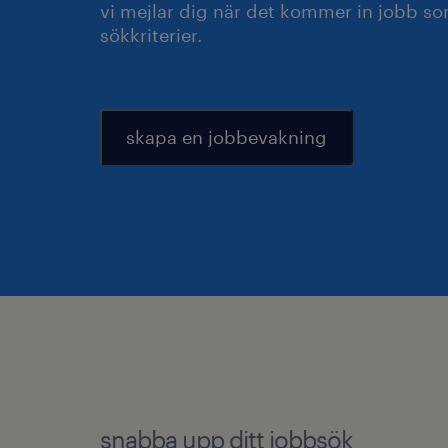
vi mejlar dig när det kommer in jobb s
sökkriterier.
skapa en jobbevakning
snabba upp ditt jobbsök