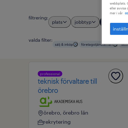
webbplats. C
eller avvisa
mer i vår
co
filtrering
:
plats
jobbtyp
yrkesom
3
inställ
valda filter:
sälj & inköp
företagstjänstemän
fast
professional
teknisk förvaltare till
örebro
örebro, örebro län
rekrytering