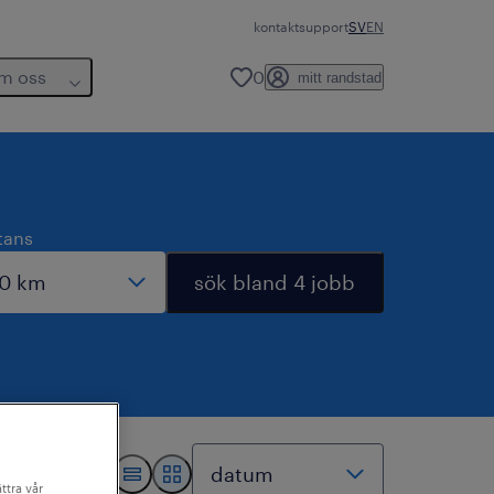
kontakt
support
SV
EN
m oss
0
mitt randstad
tans
sök bland 4 jobb
ttra vår