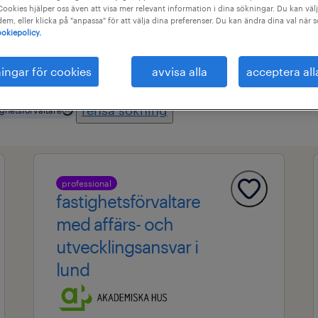
ookies hjälper oss även att visa mer relevant information i dina sökningar. Du kan välj
 dem, eller klicka på "anpassa" för att välja dina preferenser. Du kan ändra dina val när 
okiepolicy.
råde
alla filter
3
ningar för cookies
avvisa alla
acceptera all
rensa sökning
ighetsförvaltare
professional
fastighetsförvaltare
med affärs- och
utvecklingsansvar i
lund