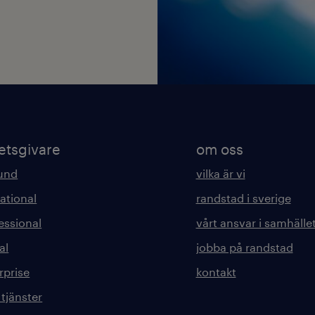
etsgivare
om oss
kund
vilka är vi
ational
randstad i sverige
essional
vårt ansvar i samhälle
al
jobba på randstad
rprise
kontakt
 tjänster