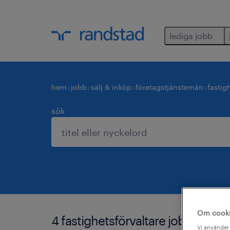
lediga jobb
hem
jobb
sälj & inköp
företagstjänstemän
fastig
sök
Om cook
4 fastighetsförvaltare jobb hittade
Vi använder 