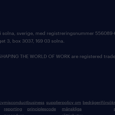
 i solna, sverige, med registreringsnummer 556089-
et 3, box 3037, 169 03 solna.
APING THE WORLD OF WORK are registered tradem
icy
misconduct
business
supplier
policy om
bedrägeriförsök
reporting
principles
code
mänskliga