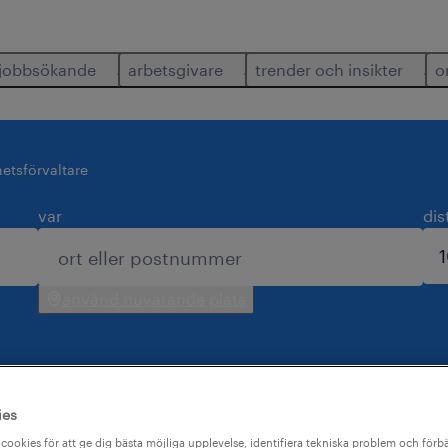
jobbsökande
arbetsgivare
trender och insikter
o
hetsförvaltare
var
dis
använd nuvarande plats
ies
 för dig.
cookies för att ge dig bästa möjliga upplevelse, identifiera tekniska problem och förbä