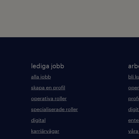
lediga jobb
arb
alla jobb
bli 
skapa en profil
oper
operativa roller
prof
specialiserade roller
digit
digital
ente
karriärvägar
våra