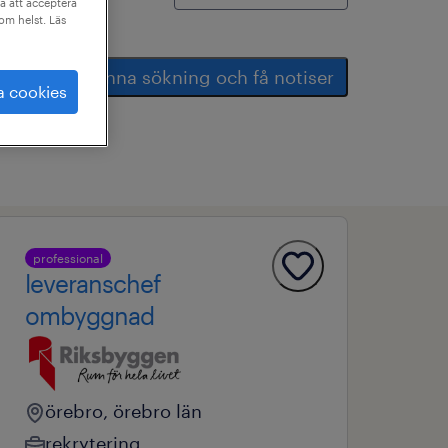
a att acceptera
som helst. Läs
spara denna sökning och få notiser
a cookies
professional
leveranschef
ombyggnad
örebro, örebro län
rekrytering