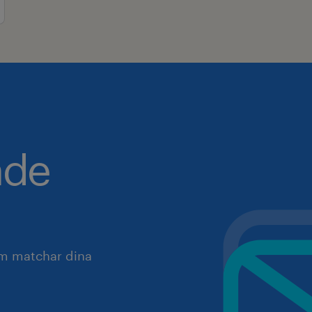
nde
om matchar dina