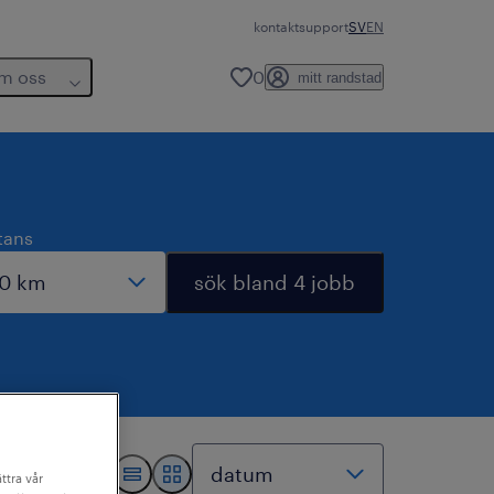
kontakt
support
SV
EN
m oss
0
mitt randstad
tans
sök bland 4 jobb
ttra vår