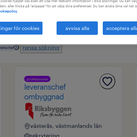
ookies hjälper oss även att visa mer relevant information i dina sökningar. Du kan välj
 dem, eller klicka på "anpassa" för att välja dina preferenser. Du kan ändra dina val när 
okiepolicy.
råde
alla filter
3
ningar för cookies
avvisa alla
acceptera all
rensa sökning
hetschef
professional
leveranschef
ombyggnad
västerås, västmanlands län
rekrytering