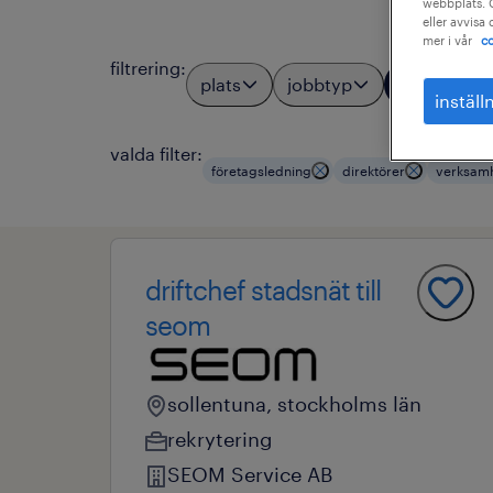
webbplats. C
eller avvisa
mer i vår
co
filtrering
:
plats
jobbtyp
yrkesom
3
inställ
valda filter:
företagsledning
direktörer
verksam
driftchef stadsnät till
seom
sollentuna, stockholms län
rekrytering
SEOM Service AB