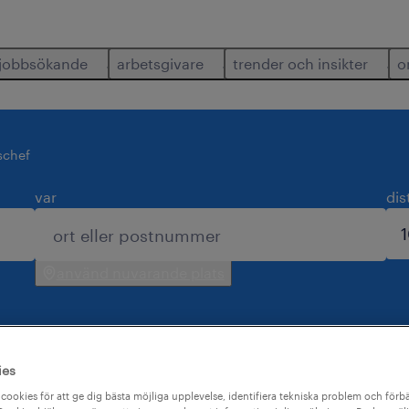
jobbsökande
arbetsgivare
trender och insikter
o
schef
var
dis
använd nuvarande plats
ies
r dig.
cookies för att ge dig bästa möjliga upplevelse, identifiera tekniska problem och förbä