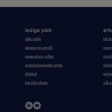
lediga jobb
arb
alla jobb
bli 
skapa en profil
oper
operativa roller
prof
specialiserade roller
digit
digital
ente
karriärvägar
våra