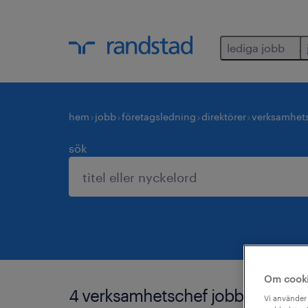
lediga jobb
hem
jobb
företagsledning
direktörer
verksamhet
sök
Om cook
4 verksamhetschef jobb hittade fö
Vi använder 