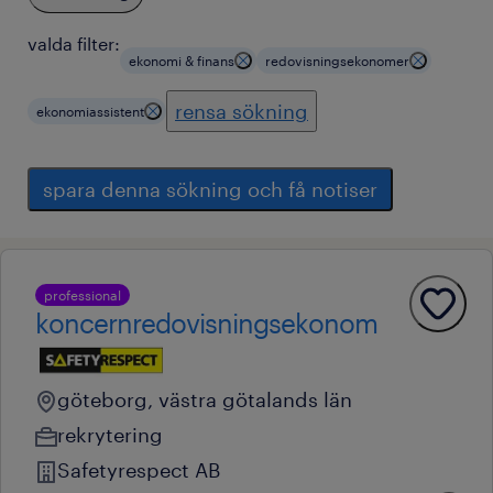
valda filter:
ekonomi & finans
redovisningsekonomer
rensa sökning
ekonomiassistent
spara denna sökning och få notiser
professional
koncernredovisningsekonom
göteborg, västra götalands län
rekrytering
Safetyrespect AB