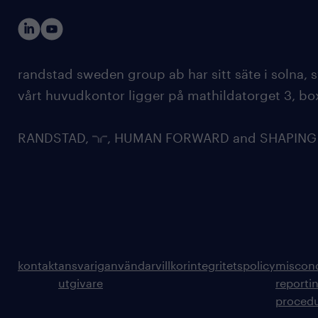
randstad sweden group ab har sitt säte i solna
vårt huvudkontor ligger på mathildatorget 3, bo
RANDSTAD,
, HUMAN FORWARD and SHAPING TH
kontakt
ansvarig
användarvillkor
integritetspolicy
miscon
utgivare
reporti
proced