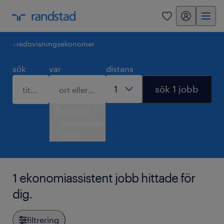
mitt randstad
0
redovisningsekonomer
sök
var
distans
sök 1 jobb
använd
nuvarande
plats
1 ekonomiassistent jobb hittade för
dig.
filtrering