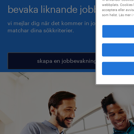
webbplats. Cookies h
bevaka liknande jobb.
acceptera eller avvis
som helst. Läs mer i
vi mejlar dig när det kommer in jobb som
matchar dina sökkriterier.
skapa en jobbevakning