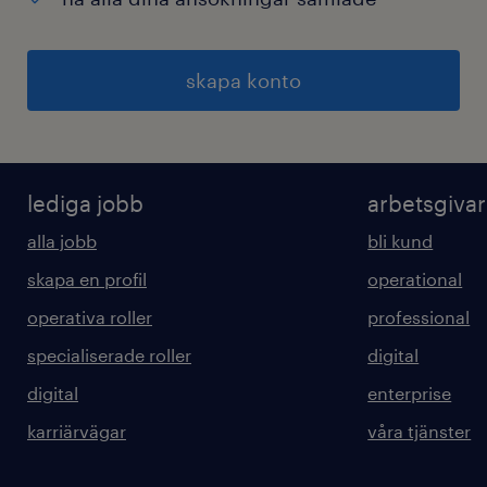
skapa konto
lediga jobb
arbetsgiva
alla jobb
bli kund
skapa en profil
operational
operativa roller
professional
specialiserade roller
digital
digital
enterprise
karriärvägar
våra tjänster