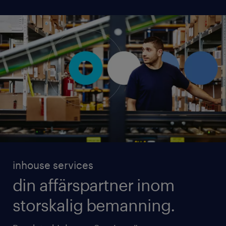
kund och er nya medarbetare är nöjda med
matchningen, och gör därför löpande uppföljningar
med både er och konsulterna.
inhouse services
din affärspartner inom
storskalig bemanning.