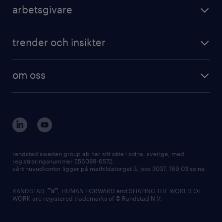
arbetsgivare
trender och insikter
om oss
randstad sweden group ab har sitt säte i solna, sverige, med
registreringsnummer 556089-6572.
vårt huvudkontor ligger på mathildatorget 3, box 3037, 169 03 solna.
RANDSTAD,
, HUMAN FORWARD and SHAPING THE WORLD OF
WORK are registered trademarks of © Randstad N.V.