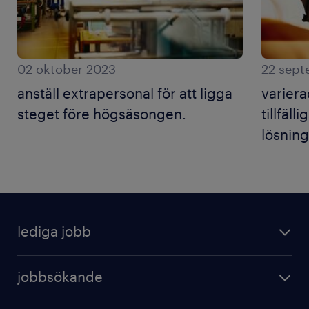
02 oktober 2023
22 sept
anställ extrapersonal för att ligga
varier
steget före högsäsongen.
tillfäll
lösning
lediga jobb
jobbsökande