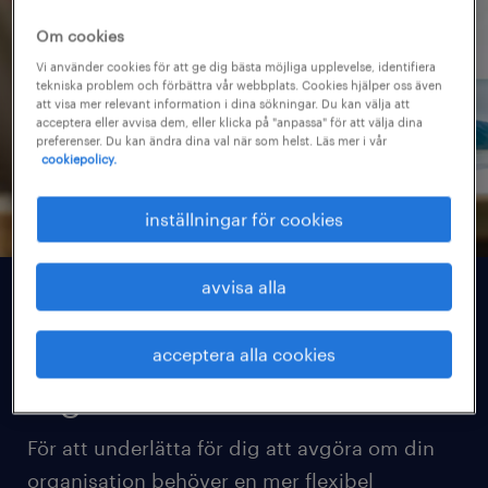
Om cookies
Vi använder cookies för att ge dig bästa möjliga upplevelse, identifiera
tekniska problem och förbättra vår webbplats. Cookies hjälper oss även
att visa mer relevant information i dina sökningar. Du kan välja att
acceptera eller avvisa dem, eller klicka på "anpassa" för att välja dina
preferenser. Du kan ändra dina val när som helst. Läs mer i vår
cookiepolicy.
inställningar för cookies
avvisa alla
är det dags att öka
flexibiliteten i er
acceptera alla cookies
organisation?
För att underlätta för dig att avgöra om din
organisation behöver en mer flexibel