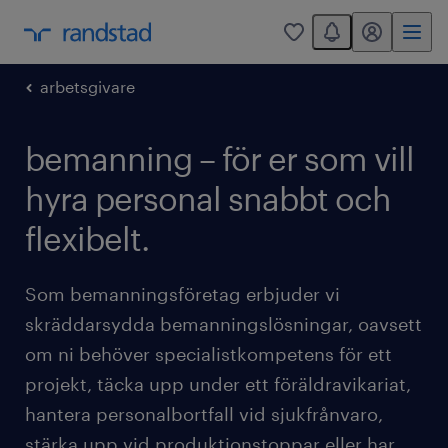
You have 0 unread
mitt randstad
0
arbetsgivare
bemanning – för er som vill
hyra personal snabbt och
flexibelt.
Som bemanningsföretag erbjuder vi
skräddarsydda bemanningslösningar, oavsett
om ni behöver specialistkompetens för ett
projekt, täcka upp under ett föräldravikariat,
hantera personalbortfall vid sjukfrånvaro,
stärka upp vid produktionstoppar eller har