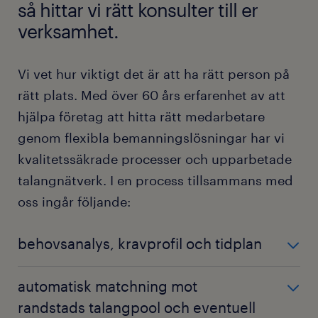
så hittar vi rätt konsulter till er
verksamhet.
Vi vet hur viktigt det är att ha rätt person på
rätt plats. Med över 60 års erfarenhet av att
hjälpa företag att hitta rätt medarbetare
genom flexibla bemanningslösningar har vi
kvalitetssäkrade processer och upparbetade
talangnätverk. I en process tillsammans med
oss ingår följande:
behovsanalys, kravprofil och tidplan
Vi lär känna din verksamhet och ert behov, och
automatisk matchning mot
utvecklar en kravprofil som ligger till grund för vilka
randstads talangpool och eventuell
kompetenser konsulterna vi hittar åt er behöver