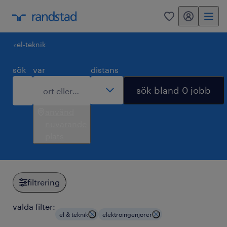
mitt randstad
0
el-teknik
sök
var
distans
sök bland 0 jobb
använd
nuvarande
plats
filtrering
valda filter:
el & teknik
elektroingenjorer