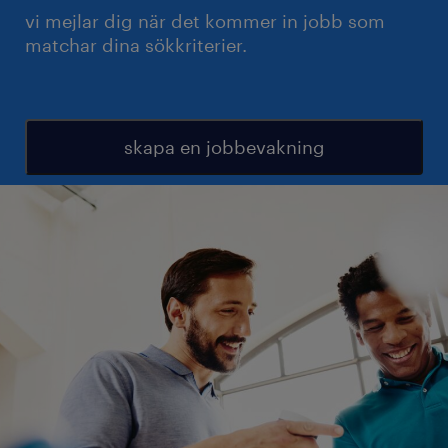
vi mejlar dig när det kommer in jobb som
matchar dina sökkriterier.
skapa en jobbevakning