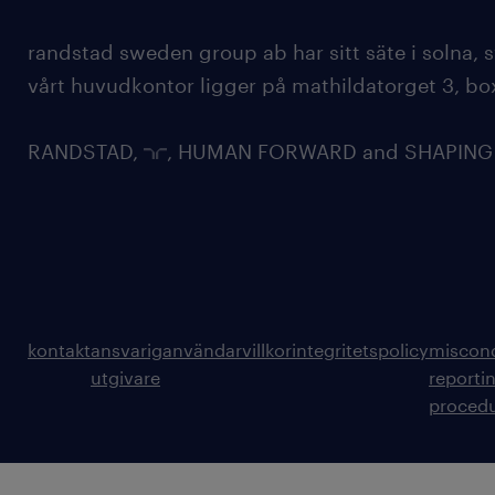
randstad sweden group ab har sitt säte i solna
vårt huvudkontor ligger på mathildatorget 3, bo
RANDSTAD,
, HUMAN FORWARD and SHAPING TH
kontakt
ansvarig
användarvillkor
integritetspolicy
miscon
utgivare
reporti
proced