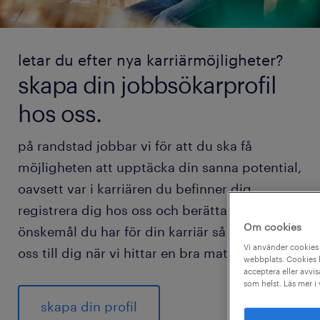
letar du efter nya karriärmöjligheter?
skapa din jobbsökarprofil
hos oss.
på randstad jobbar vi för att du ska få
möjligheten att upptäcka din sanna potential,
oavsett var i karriären du befinner dig.
registrera dig hos oss och berätta vilka
Om cookies
önskemål du har för din karriär så hör vi av
Vi använder cookies 
oss till dig när vi hittar en bra match för dig.
webbplats. Cookies h
acceptera eller avvis
som helst. Läs mer i
skapa din profil