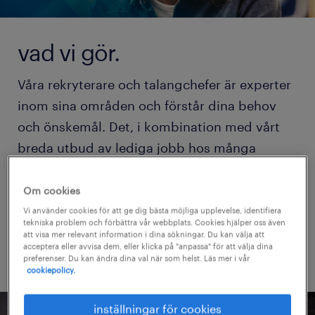
vad vi gör.
Våra rekryterare och talangchefer är experter
inom sina områden och förstår dina behov
och önskemål. Det, i kombination med vårt
breda utbud av lediga jobb hos många
spännande företag, ger dig rätt möjligheter
att hitta ett jobb inom försäljning som passar
Om cookies
dig.
Vi använder cookies för att ge dig bästa möjliga upplevelse, identifiera
tekniska problem och förbättra vår webbplats. Cookies hjälper oss även
att visa mer relevant information i dina sökningar. Du kan välja att
acceptera eller avvisa dem, eller klicka på "anpassa" för att välja dina
preferenser. Du kan ändra dina val när som helst. Läs mer i vår
cookiepolicy.
inställningar för cookies