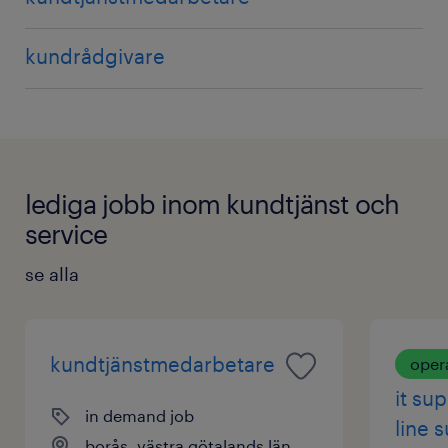
kundrådgivare
lediga jobb inom kundtjänst och
service
se alla
kundtjänstmedarbetare
oper
it sup
in demand job
line 
borås, västra götalands län