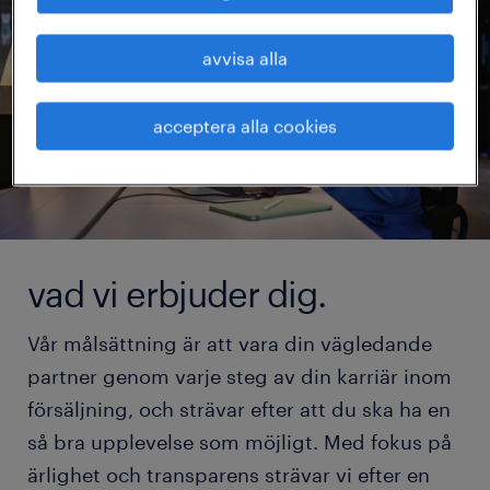
avvisa alla
acceptera alla cookies
vad vi erbjuder dig.
Vår målsättning är att vara din vägledande
partner genom varje steg av din karriär inom
försäljning, och strävar efter att du ska ha en
så bra upplevelse som möjligt. Med fokus på
ärlighet och transparens strävar vi efter en