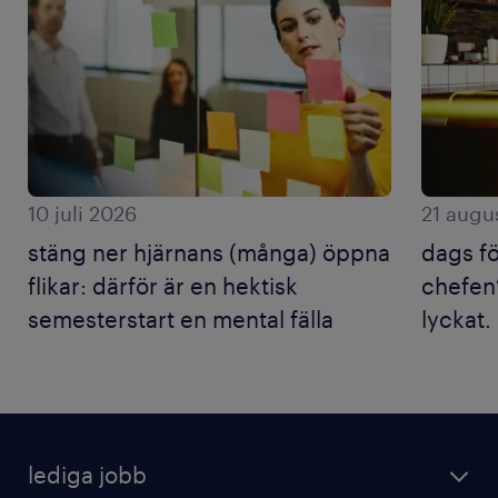
10 juli 2026
21 augu
stäng ner hjärnans (många) öppna
dags f
flikar: därför är en hektisk
chefen?
semesterstart en mental fälla
lyckat.
lediga jobb