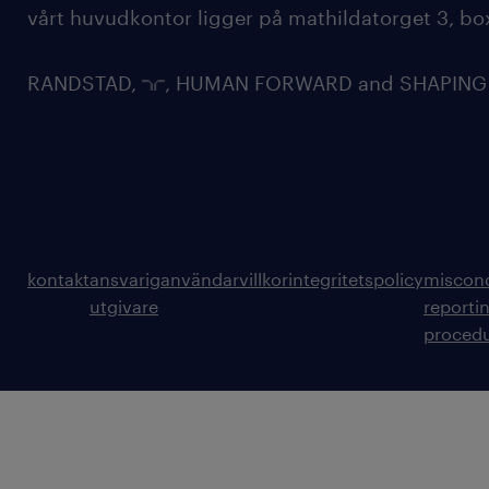
vårt huvudkontor ligger på mathildatorget 3, bo
RANDSTAD,
, HUMAN FORWARD and SHAPING TH
kontakt
ansvarig
användarvillkor
integritetspolicy
miscon
utgivare
reporti
proced