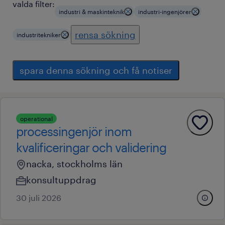
valda filter:
industri & maskinteknik
industri-ingenjörer
rensa sökning
industritekniker
spara denna sökning och få notiser
operational
processingenjör inom
kvalificeringar och validering
nacka, stockholms län
konsultuppdrag
30 juli 2026