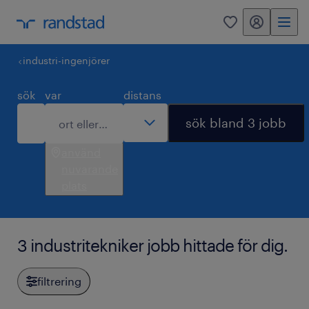
mitt randstad
0
industri-ingenjörer
sök
var
distans
sök bland 3 jobb
använd
nuvarande
plats
3 industritekniker jobb hittade för dig.
filtrering