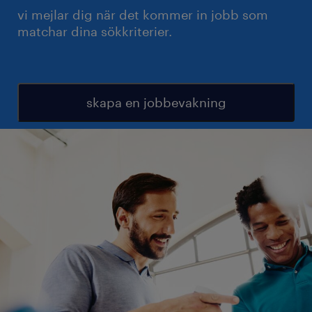
vi mejlar dig när det kommer in jobb som
matchar dina sökkriterier.
skapa en jobbevakning