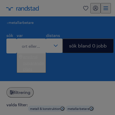
mitt randstad
0
metallarbetare
sök
var
distans
sök bland 0 jobb
använd
nuvarande
plats
filtrering
valda filter:
metall & konstruktion
metallarbetare