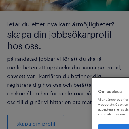
letar du efter nya karriärmöjligheter?
skapa din jobbsökarprofil
hos oss.
på randstad jobbar vi för att du ska få
möjligheten att upptäcka din sanna potential,
oavsett var i karriären du befinner dig.
registrera dig hos oss och berätta vilka
Om cookies
önskemål du har för din karriär så hör vi av
Vi använder cookies 
oss till dig när vi hittar en bra match för dig.
webbplats. Cookies h
acceptera eller avvis
som helst. Läs mer i
skapa din profil