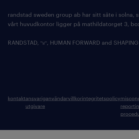
randstad sweden group ab har sitt säte i solna
vårt huvudkontor ligger på mathildatorget 3, bo
RANDSTAD,
, HUMAN FORWARD and SHAPING TH
kontakt
ansvarig
användarvillkor
integritetspolicy
miscon
utgivare
reporti
proced