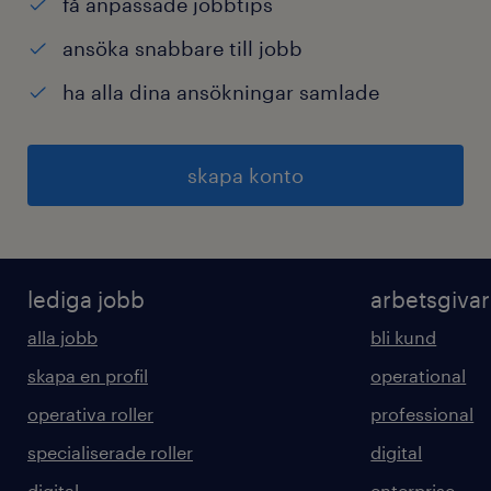
få anpassade jobbtips
ansöka snabbare till jobb
ha alla dina ansökningar samlade
skapa konto
lediga jobb
arbetsgiva
alla jobb
bli kund
skapa en profil
operational
operativa roller
professional
specialiserade roller
digital
digital
enterprise