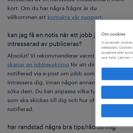
kort. Om du har några frågor är du
välkommen att
kontakta vår support
.
kan jag få en notis när ett jobb jag är
Om cookies
intresserad av publiceras?
Vi använder cookies 
webbplats. Cookies h
acceptera eller avvis
Absolut! Vi rekommenderar varmt att du
som helst. Läs mer i
skapar en jobbevakning
för att direkt bli
notifierad via e-post om jobb som kan
intressera dig, innan någon annan hinner
söka dem. Du kan anpassa vilka typer av jobb
som ska skickas till dig och hur ofta du vill bli
notifierad.
har randstad några bra tips/råd till mig