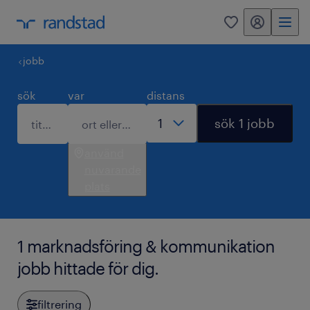
mitt randstad
0
jobb
sök
var
distans
sök 1 jobb
använd
nuvarande
plats
1 marknadsföring & kommunikation
jobb hittade för dig.
filtrering