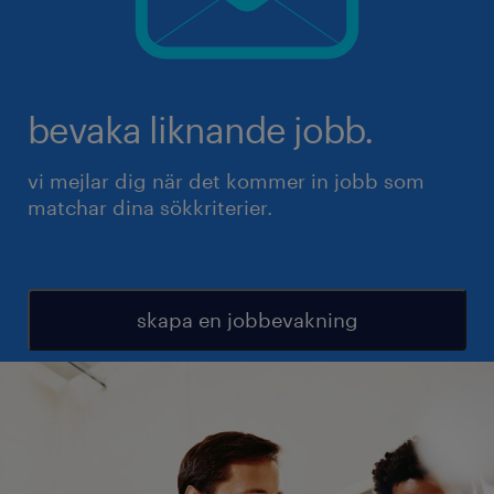
bevaka liknande jobb.
vi mejlar dig när det kommer in jobb som
matchar dina sökkriterier.
skapa en jobbevakning