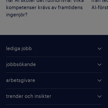
när AI sköter det rutindrivna: Vilka
från teo
kompetenser krävs av framtidens
AI-förs
ingenjör?
lediga jobb
jobbsökande
arbetsgivare
trender och insikter