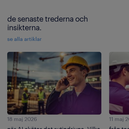
de senaste trederna och
insikterna.
se alla artiklar
18 maj 2026
11 maj 