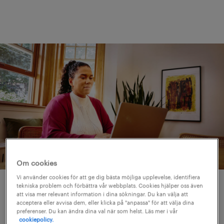
Om cookies
Vi använder cookies för att ge dig bästa möjliga upplevelse, identifiera
tekniska problem och förbättra vår webbplats. Cookies hjälper oss även
erfarna specialister inom
att visa mer relevant information i dina sökningar. Du kan välja att
acceptera eller avvisa dem, eller klicka på "anpassa" för att välja dina
rekrytering.
preferenser. Du kan ändra dina val när som helst. Läs mer i vår
cookiepolicy.