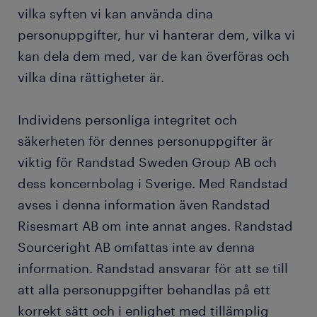
vilka syften vi kan använda dina
kund eller leverantör
personuppgifter, hur vi hanterar dem, vilka vi
kan dela dem med, var de kan överföras och
kund och leverantör broker solution
vilka dina rättigheter är.
deltagare
Individens personliga integritet och
säkerheten för dennes personuppgifter är
HR-teknik
viktig för Randstad Sweden Group AB och
dess koncernbolag i Sverige. Med Randstad
vem vi delar med oss av dina personuppgifter till
avses i denna information även Randstad
Risesmart AB om inte annat anges. Randstad
hur vi ger säkerhet och skyddar dina
personuppgifter
Sourceright AB omfattas inte av denna
information. Randstad ansvarar för att se till
dina rättigheter
att alla personuppgifter behandlas på ett
korrekt sätt och i enlighet med tillämplig