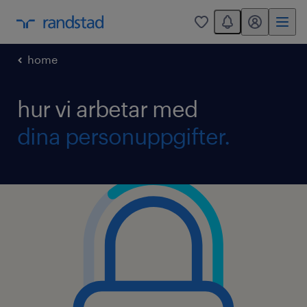
You have 0 unread
mitt randstad
0
home
hur vi arbetar med
dina personuppgifter.