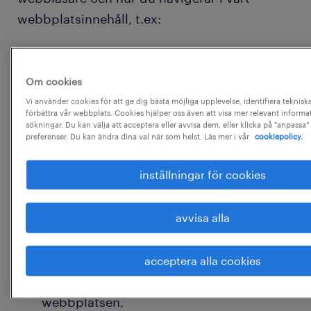
webbplatsinnehåll, t.ex:
Din enhets IP-adress (Internet Protocol).
Om cookies
IP-adressen för din Internetleverantör.
Vi använder cookies för att ge dig bästa möjliga upplevelse, identifiera teknis
förbättra vår webbplats. Cookies hjälper oss även att visa mer relevant informat
Enhetens skärmupplösning
sökningar. Du kan välja att acceptera eller avvisa dem, eller klicka på "anpassa" 
preferenser. Du kan ändra dina val när som helst. Läs mer i vår
cookiepolicy.
Enhetstyp (unika enhetsidentifierare).
Version av webbläsare och
inställningar för cookies
operativsystem.
avvisa alla
Geografisk plats (endast land).
Valda språk
acceptera alla cookies
Datum och tid för åtkomst till
webbplatsen.