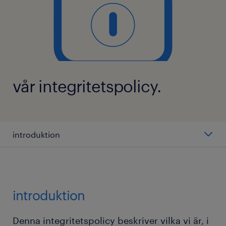
vår integritetspolicy.
introduktion
besökare
talang
introduktion
anställd
Denna integritetspolicy beskriver vilka vi är, i