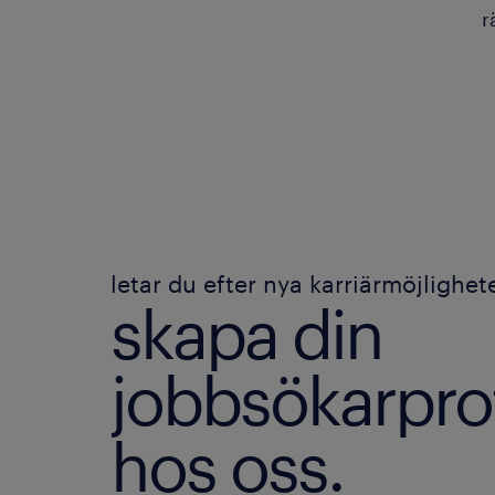
r
letar du efter nya karriärmöjlighet
skapa din
jobbsökarprof
hos oss.