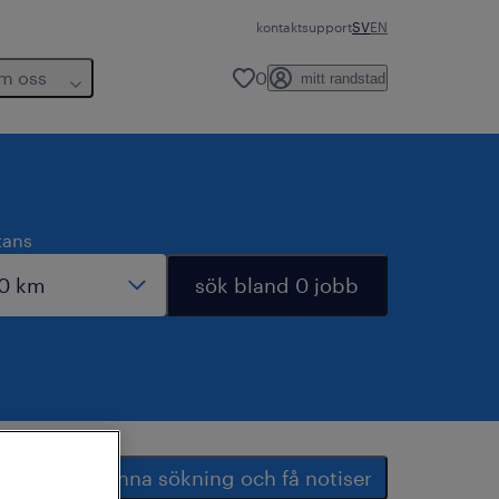
kontakt
support
SV
EN
m oss
0
mitt randstad
tans
sök bland 0 jobb
spara denna sökning och få notiser