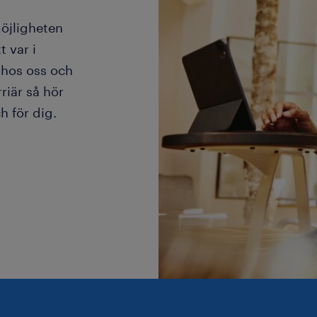
möjligheten
t var i
g hos oss och
riär så hör
ch för dig.