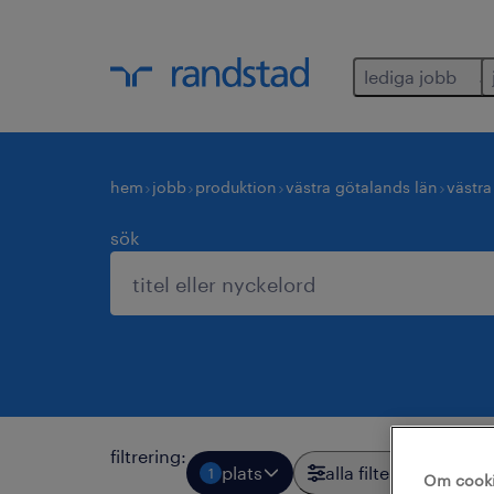
lediga jobb
hem
jobb
produktion
västra götalands län
västra
sök
filtrering
:
plats
alla filter
1
2
Om cook