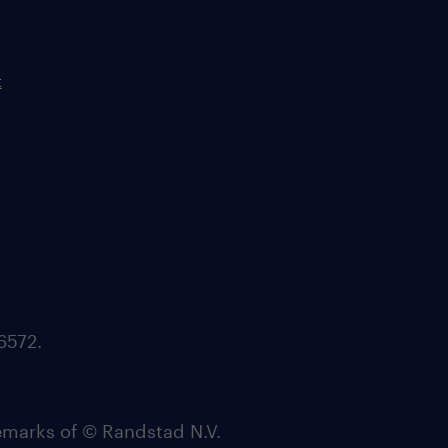
t
6572.
arks of © Randstad N.V.