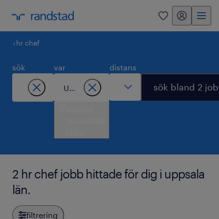
mitt randstad
0
hr chef
sök
var
distans
sök bland 2 jo
använd
nuvarande
plats
2 hr chef jobb hittade för dig i uppsala
län.
filtrering