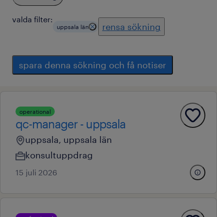
valda filter:
rensa sökning
uppsala län
spara denna sökning och få notiser
operational
qc-manager - uppsala
uppsala, uppsala län
konsultuppdrag
15 juli 2026