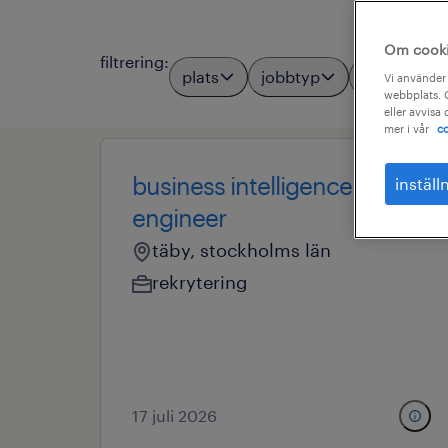
Om cook
filtrering
:
plats
jobbtyp
yrkesområ
Vi använder 
webbplats. C
eller avvisa
mer i vår
co
business intelligence
inställ
engineer
täby, stockholms län
rekrytering
17 juli 2026