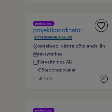
professional
projektkoordinator
göteborg, västra götalands län
rekrytering
Förvaltnings AB
Göteborgslokaler
3 juli 2026
professional