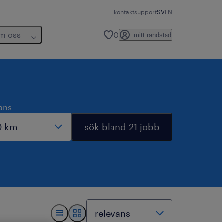
kontakt
support
SV
EN
m oss
0
mitt randstad
tans
sök bland 21 jobb