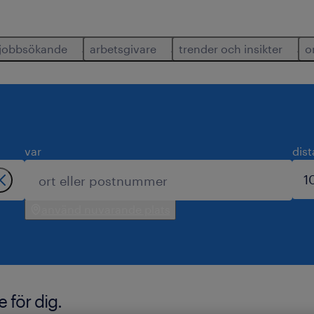
jobbsökande
arbetsgivare
trender och insikter
o
var
dis
använd nuvarande plats
 för dig.