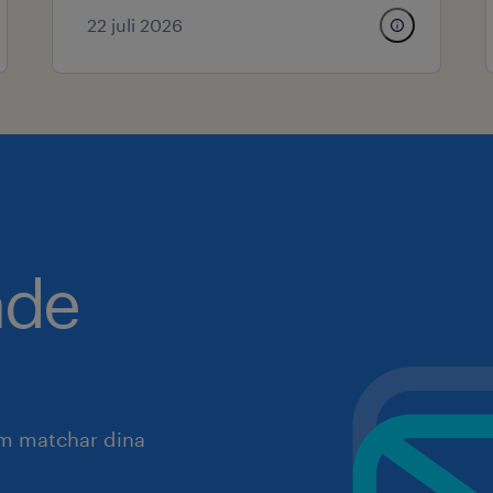
22 juli 2026
nde
om matchar dina