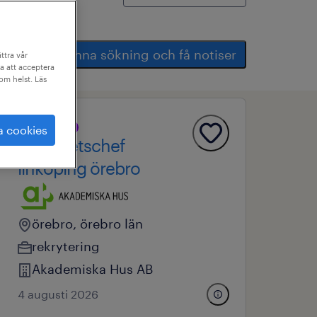
spara denna sökning och få notiser
ttra vår
a att acceptera
som helst. Läs
professional
a cookies
fastighetschef
linköping örebro
örebro, örebro län
rekrytering
Akademiska Hus AB
4 augusti 2026