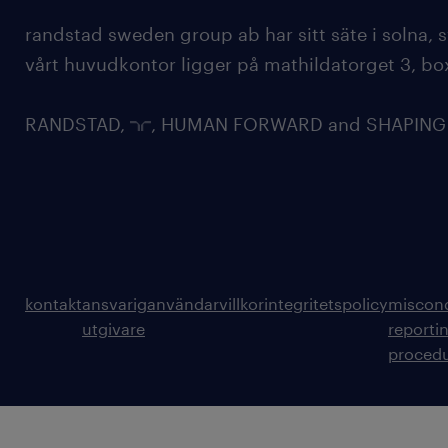
randstad sweden group ab har sitt säte i solna
vårt huvudkontor ligger på mathildatorget 3, bo
RANDSTAD,
, HUMAN FORWARD and SHAPING TH
kontakt
ansvarig
användarvillkor
integritetspolicy
miscon
utgivare
reporti
proced