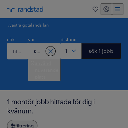
mitt randstad
0
västra götalands län
sök
var
distans
sök 1 jobb
använd
nuvarande
plats
1 montör jobb hittade för dig i
kvänum.
filtrering