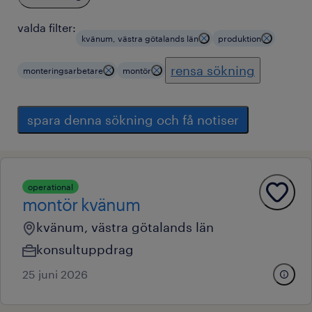
valda filter:
kvänum, västra götalands län
produktion
rensa sökning
monteringsarbetare
montör
spara denna sökning och få notiser
operational
montör kvänum
kvänum, västra götalands län
konsultuppdrag
25 juni 2026