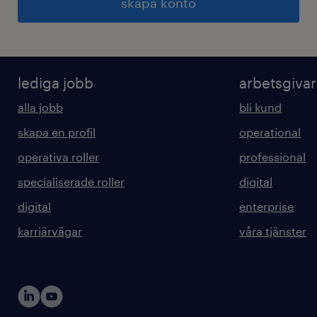
skapa konto
lediga jobb
arbetsgiva
alla jobb
bli kund
skapa en profil
operational
operativa roller
professional
specialiserade roller
digital
digital
enterprise
karriärvägar
våra tjänster