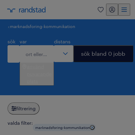
mitt randstad
0
marknadsforing-kommunikation
sök
var
distans
sök bland 0 jobb
använd
nuvarande
plats
filtrering
valda filter:
marknadsforing-kommunikation