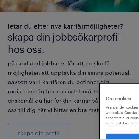
letar du efter nya karriärmöjligheter?
skapa din jobbsökarprofil
hos oss.
på randstad jobbar vi för att du ska få
möjligheten att upptäcka din sanna potential,
oavsett var i karriären du befinner dig.
registrera dig hos oss och berätta vilka
Om cookies
önskemål du har för din karriär så hör vi av
Vi använder cookies 
oss till dig när vi hittar en bra match för dig.
webbplats. Cookies h
acceptera eller avvis
som helst. Läs mer i
skapa din profil