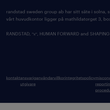
randstad sweden group ab har sitt säte i solna
vårt huvudkontor ligger på mathildatorget 3, bo
RANDSTAD,
, HUMAN FORWARD and SHAPING TH
kontakt
ansvarig
användarvillkor
integritetspolicy
miscon
utgivare
reporti
proced