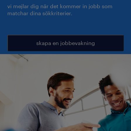
vi mejlar dig när det kommer in jobb som
matchar dina sökkriterier.
skapa en jobbevakning