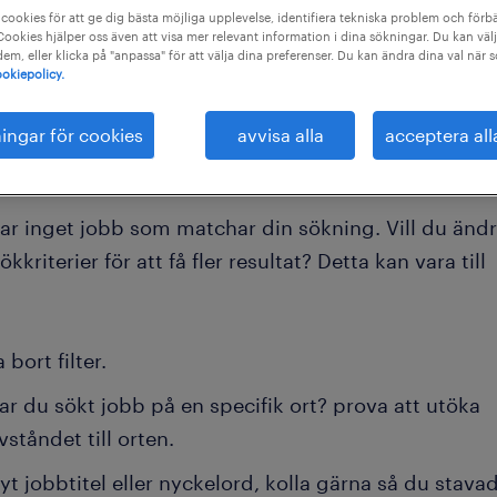
cookies för att ge dig bästa möjliga upplevelse, identifiera tekniska problem och förbä
ookies hjälper oss även att visa mer relevant information i dina sökningar. Du kan välj
 dem, eller klicka på "anpassa" för att välja dina preferenser. Du kan ändra dina val när 
okiepolicy.
ningar för cookies
avvisa alla
acceptera all
tar inget jobb som matchar din sökning. Vill du änd
ökkriterier för att få fler resultat? Detta kan vara till
a bort filter.
ar du sökt jobb på en specifik ort? prova att utöka
vståndet till orten.
yt jobbtitel eller nyckelord, kolla gärna så du stava