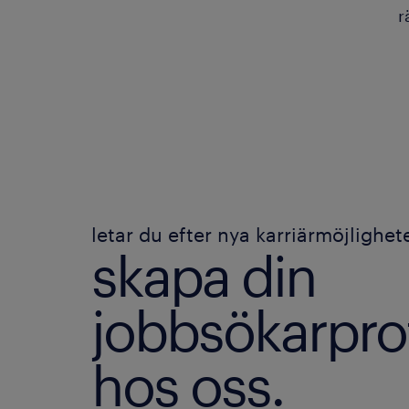
r
letar du efter nya karriärmöjlighet
skapa din
jobbsökarprof
hos oss.