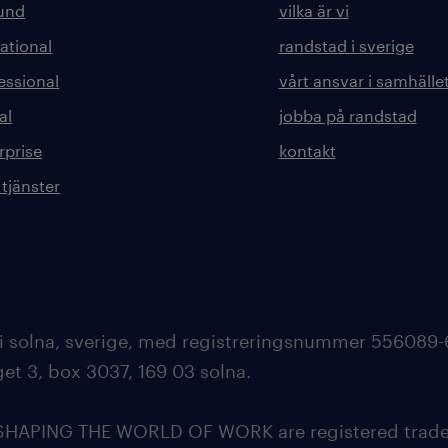
kund
vilka är vi
ational
randstad i sverige
essional
vårt ansvar i samhälle
al
jobba på randstad
rprise
kontakt
 tjänster
 i solna, sverige, med registreringsnummer 556089-
et 3, box 3037, 169 03 solna.
APING THE WORLD OF WORK are registered tradem