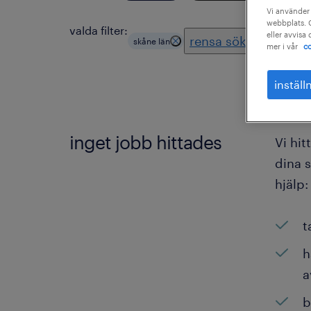
Vi använder 
webbplats. C
valda filter:
eller avvisa
rensa sökning
skåne län
mer i vår
co
inställ
inget jobb hittades
Vi hit
dina s
hjälp:
t
h
a
b