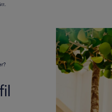
ätt.
er?
il