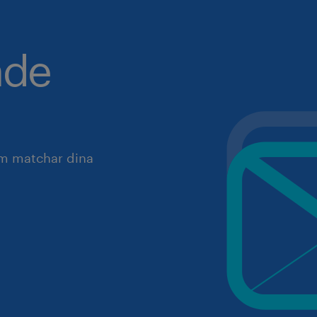
nde
om matchar dina