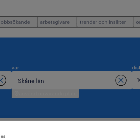
jobbsökande
arbetsgivare
trender och insikter
o
var
dis
använd nuvarande plats
ies