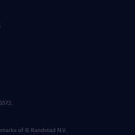
t
6572.
arks of © Randstad N.V.