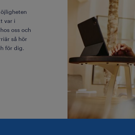
möjligheten
t var i
g hos oss och
riär så hör
ch för dig.