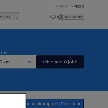
kontakt
support
SV
EN
m oss
0
mitt randstad
tans
sök bland 0 jobb
spara denna sökning och få notiser