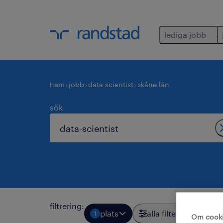
lediga jobb
hem
jobb
data scientist
skåne län
sök
filtrering
:
plats
alla filter
1
1
Om cook