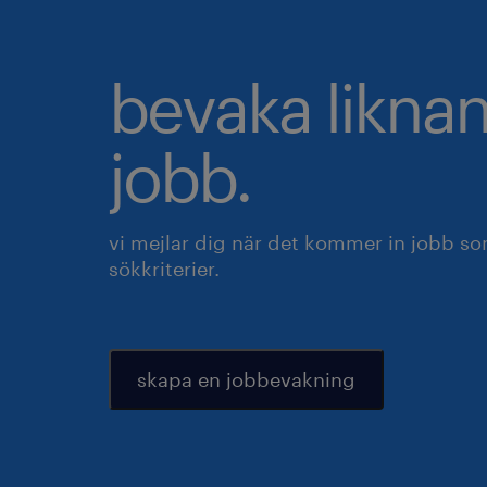
bevaka likna
jobb.
vi mejlar dig när det kommer in jobb s
sökkriterier.
skapa en jobbevakning