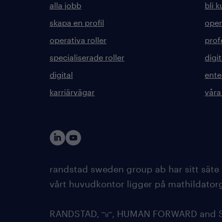
alla jobb
bli 
skapa en profil
oper
operativa roller
prof
specialiserade roller
digit
digital
ente
karriärvägar
våra
randstad sweden group ab har sitt säte
vårt huvudkontor ligger på mathildatorg
RANDSTAD,
, HUMAN FORWARD and SH