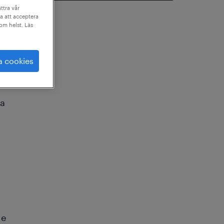
ttra vår
a att acceptera
som helst. Läs
a cookies
ra
de