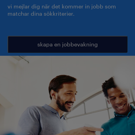
vi mejlar dig när det kommer in jobb som
matchar dina sökkriterier.
skapa en jobbevakning