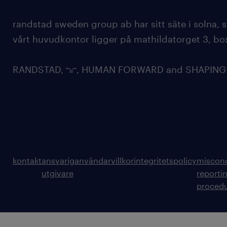
randstad sweden group ab har sitt säte i solna
vårt huvudkontor ligger på mathildatorget 3, bo
RANDSTAD,
, HUMAN FORWARD and SHAPING TH
kontakt
ansvarig
användarvillkor
integritetspolicy
miscon
utgivare
reporti
proced