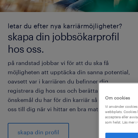
letar du efter nya karriärmöjligheter?
skapa din jobbsökarprofil
hos oss.
på randstad jobbar vi för att du ska få
möjligheten att upptäcka din sanna potential,
oavsett var i karriären du befinner dig.
registrera dig hos oss och berätta vilka
Om cookies
önskemål du har för din karriär så hör vi av
Vi använder cookies 
oss till dig när vi hittar en bra match för dig.
webbplats. Cookies h
acceptera eller avvis
som helst. Läs mer i
skapa din profil