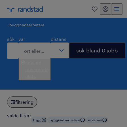
mitt randstad
0
byggnadsarbetare
sök
var
distans
sök bland 0 jobb
använd
nuvarande
plats
filtrering
valda filter:
bygg
byggnadsarbetare
isolerare