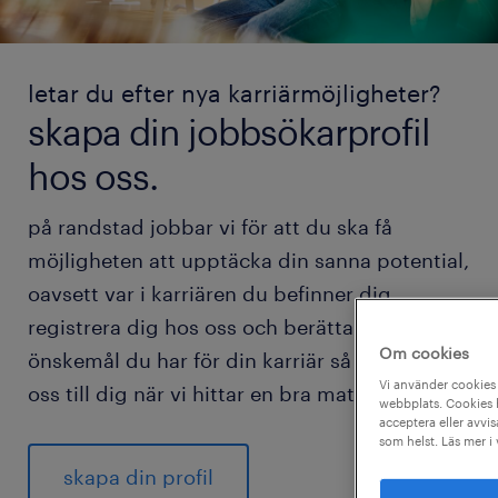
letar du efter nya karriärmöjligheter?
skapa din jobbsökarprofil
hos oss.
på randstad jobbar vi för att du ska få
möjligheten att upptäcka din sanna potential,
oavsett var i karriären du befinner dig.
registrera dig hos oss och berätta vilka
Om cookies
önskemål du har för din karriär så hör vi av
Vi använder cookies 
oss till dig när vi hittar en bra match för dig.
webbplats. Cookies h
acceptera eller avvis
som helst. Läs mer i
skapa din profil