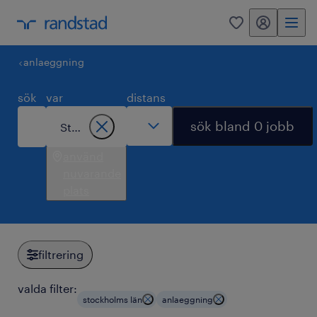
mitt randstad
0
anlaeggning
sök
var
distans
sök bland 0 jobb
använd
nuvarande
plats
filtrering
valda filter:
stockholms län
anlaeggning