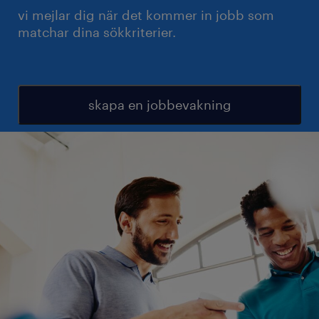
vi mejlar dig när det kommer in jobb som
matchar dina sökkriterier.
skapa en jobbevakning