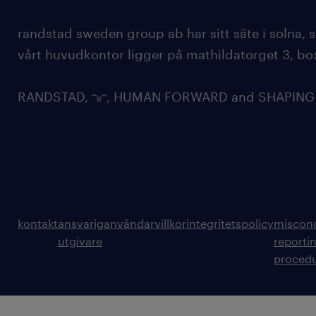
randstad sweden group ab har sitt säte i solna
vårt huvudkontor ligger på mathildatorget 3, bo
RANDSTAD,
, HUMAN FORWARD and SHAPING TH
kontakt
ansvarig
användarvillkor
integritetspolicy
miscon
utgivare
reporti
proced