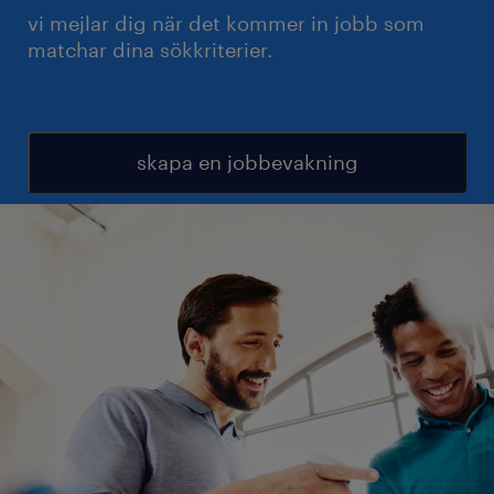
vi mejlar dig när det kommer in jobb som
matchar dina sökkriterier.
skapa en jobbevakning