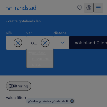
mitt randstad
0
västra götalands län
sök
var
distans
sök bland 0 jo
använd
nuvarande
plats
filtrering
valda filter:
göteborg, västra götalands län