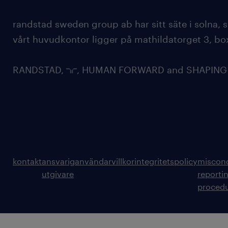
randstad sweden group ab har sitt säte i solna
vårt huvudkontor ligger på mathildatorget 3, bo
RANDSTAD,
, HUMAN FORWARD and SHAPING TH
kontakt
ansvarig
användarvillkor
integritetspolicy
miscon
utgivare
reporti
proced