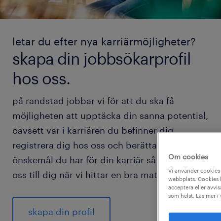
letar du efter nya karriärmöjligheter?
skapa din jobbsökarprofil
hos oss.
på randstad jobbar vi för att du ska få
möjligheten att upptäcka din sanna potential,
oavsett var i karriären du befinner dig.
registrera dig hos oss och berätta vilka
Om cookies
önskemål du har för din karriär så hör vi av
Vi använder cookies 
oss till dig när vi hittar en bra match för dig.
webbplats. Cookies h
acceptera eller avvis
som helst. Läs mer i
skapa din profil