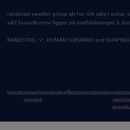
randstad sweden group ab har sitt säte i solna
vårt huvudkontor ligger på mathildatorget 3, bo
RANDSTAD,
, HUMAN FORWARD and SHAPING TH
kontakt
ansvarig
användarvillkor
integritetspolicy
miscon
utgivare
reporti
proced