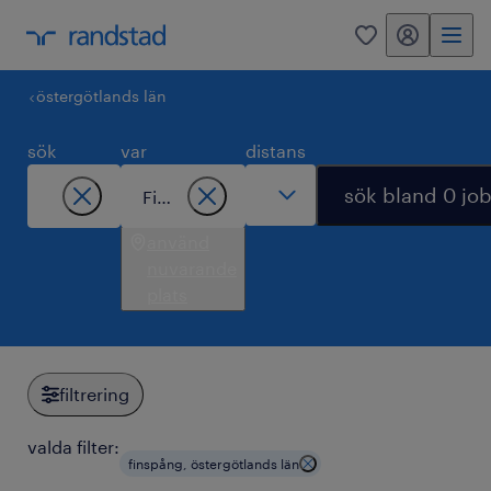
mitt randstad
0
östergötlands län
sök
var
distans
sök bland 0 jo
använd
nuvarande
plats
filtrering
valda filter:
finspång, östergötlands län