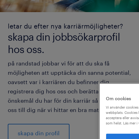
letar du efter nya karriärmöjligheter?
skapa din jobbsökarprofil
hos oss.
på randstad jobbar vi för att du ska få
möjligheten att upptäcka din sanna potential,
oavsett var i karriären du befinner dig.
registrera dig hos oss och berätta vilka
Om cookies
önskemål du har för din karriär så hör vi av
Vi använder cookies 
oss till dig när vi hittar en bra match för dig.
webbplats. Cookies h
acceptera eller avvis
som helst. Läs mer i
skapa din profil