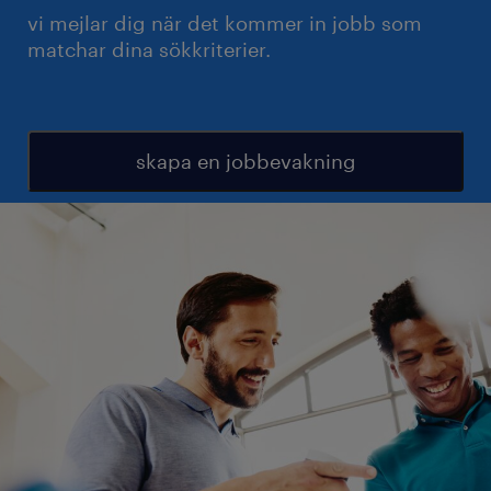
vi mejlar dig när det kommer in jobb som
matchar dina sökkriterier.
skapa en jobbevakning