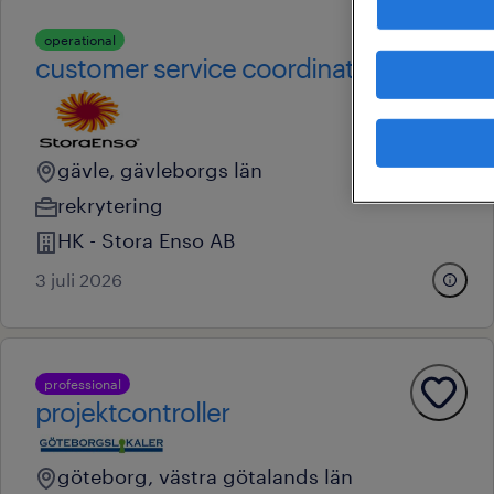
operational
customer service coordinator
gävle, gävleborgs län
rekrytering
HK - Stora Enso AB
3 juli 2026
professional
projektcontroller
göteborg, västra götalands län