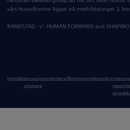
randstad sweden group ab har sitt säte i solna
vårt huvudkontor ligger på mathildatorget 3, bo
RANDSTAD,
, HUMAN FORWARD and SHAPING TH
kontakt
ansvarig
användarvillkor
integritetspolicy
miscon
utgivare
reporti
proced