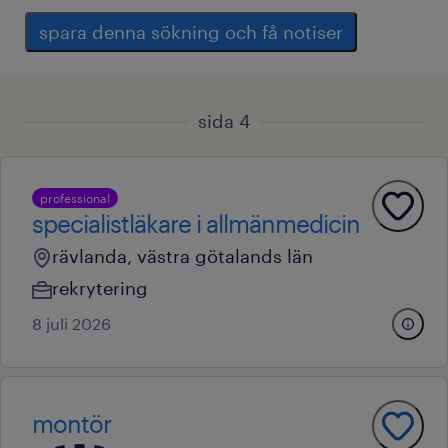
spara denna sökning och få notiser
sida 4
professional
specialistläkare i allmänmedicin
rävlanda, västra götalands län
rekrytering
8 juli 2026
montör