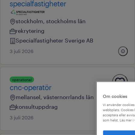
specialfastigheter
stockholm, stockholms län
rekrytering
Specialfastigheter Sverige AB
3 juli 2026
operational
cnc-operatör
Om cookies
mellansel, västernorrlands län
Vi använder cookies 
konsultuppdrag
webbplats. Cookies h
acceptera eller avvis
3 juli 2026
som helst. Läs mer i