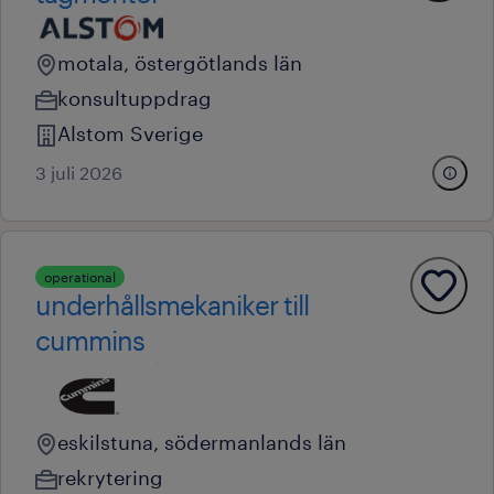
motala, östergötlands län
konsultuppdrag
Alstom Sverige
3 juli 2026
operational
underhållsmekaniker till
cummins
eskilstuna, södermanlands län
rekrytering