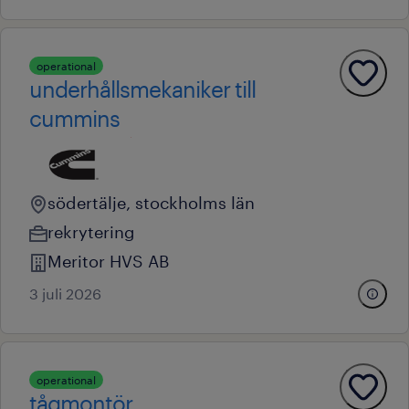
operational
underhållsmekaniker till
cummins
södertälje, stockholms län
rekrytering
Meritor HVS AB
3 juli 2026
operational
tågmontör