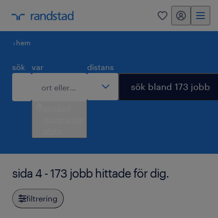
mitt randstad
0
hem
sök
var
distans
sök bland 173 jobb
använd
nuvarande
plats
sida 4 - 173 jobb hittade för dig.
filtrering