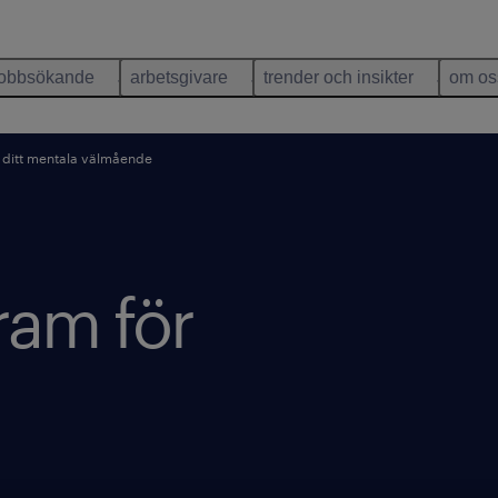
jobbsökande
arbetsgivare
trender och insikter
om os
 ditt mentala välmående
ram för