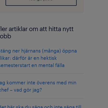
fler artiklar om att hitta nytt
jobb
stäng ner hjärnans (många) öppna
flikar: därför är en hektisk
semesterstart en mental fälla
jag kommer inte överens med min
chef – vad gör jag?
det här ska du säga och inte säga till