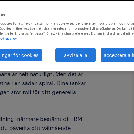
ies
cookies för att ge dig bästa möjliga upplevelse, identifiera tekniska problem och förbä
ookies hjälper oss även att visa mer relevant information i dina sökningar. Du kan välj
 dem, eller klicka på "anpassa" för att välja dina preferenser. Du kan ändra dina val när 
okiepolicy.
ningar för cookies
avvisa alla
acceptera all
na är helt naturligt. Men det är
stna i en sådan spiral. Dina tankar
en stor roll för ditt generella
lning, närmare bestämt ditt RMI
an du påverka ditt välmående