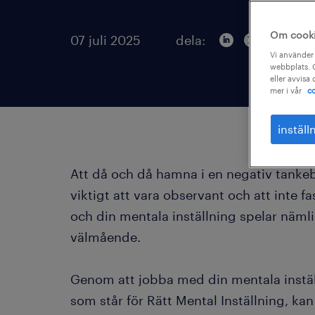
Om cook
07 juli 2025
dela:
Vi använder 
webbplats. C
eller avvisa
mer i vår
co
inställ
Att då och då hamna i en negativ tankeba
viktigt att vara observant och att inte fa
och din mentala inställning spelar nämlig
välmående.
Genom att jobba med din mentala instäl
som står för Rätt Mental Inställning, k