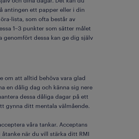
själv och dina dagar. Det kan du
 antingen ett papper eller i din
 göra-lista, som ofta består av
essa 1–3 punkter som sätter målet
ha genomfört dessa kan ge dig själv
te om att alltid behöva vara glad
t ha en dålig dag och känna sig nere
antera dessa dåliga dagar på ett
tt gynna ditt mentala välmående.
 acceptera våra tankar. Acceptans
i åtanke när du vill stärka ditt RMI