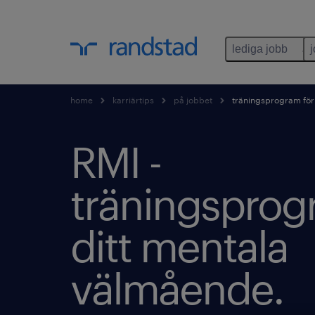
lediga jobb
home
karriärtips
på jobbet
träningsprogram för
RMI -
träningsprog
ditt mentala
välmående.