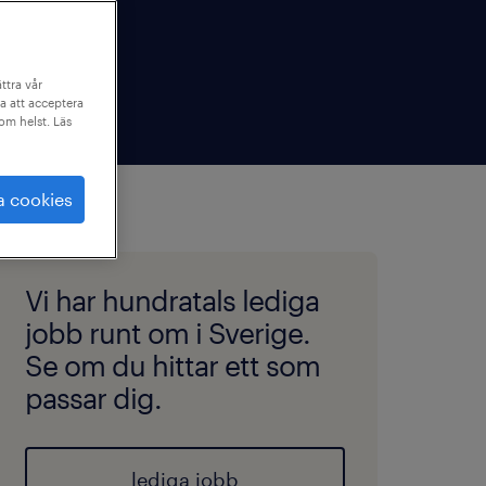
ttra vår
a att acceptera
som helst. Läs
a cookies
Vi har hundratals lediga
jobb runt om i Sverige.
Se om du hittar ett som
passar dig.
lediga jobb