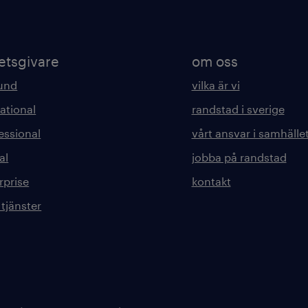
etsgivare
om oss
kund
vilka är vi
ational
randstad i sverige
essional
vårt ansvar i samhälle
al
jobba på randstad
rprise
kontakt
 tjänster