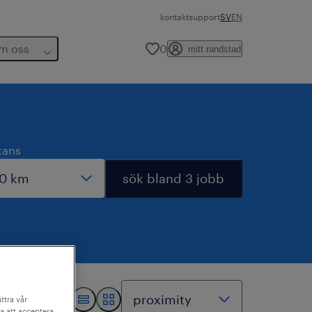
kontakt
support
SV
EN
m oss
0
mitt randstad
tans
sök bland 3 jobb
ttra vår
a att acceptera