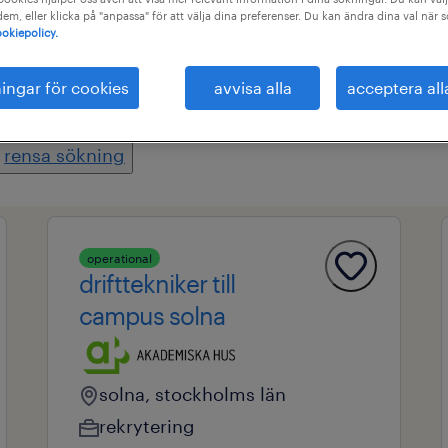
 dem, eller klicka på "anpassa" för att välja dina preferenser. Du kan ändra dina val när 
okiepolicy.
område
alla filter
3
ningar för cookies
avvisa alla
acceptera all
rensa sökning
operational
drifttekniker till
campus solna
solna, stockholms län
rekrytering