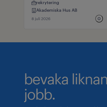
rekrytering
Akademiska Hus AB
8 juli 2026
bevaka likna
jobb.