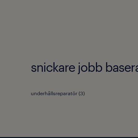
snickare jobb basera
underhållsreparatör
(
3
)