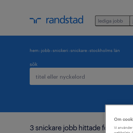
lediga jobb
hem
jobb
snickeri
snickare
stockholms län
sök
Om cook
3 snickare jobb hittade för dig i 
Vi använder 
webbplats. C