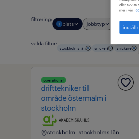
eller avvisa
mer i vår
co
filtrering
:
plats
jobbtyp
yrkes
1
2
inställ
valda filter:
stockholms län
snickeri
snickare
operational
drifttekniker till
område östermalm i
stockholm
stockholm, stockholms län