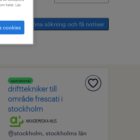
som helst. Läs
spara denna sökning och få notiser
a cookies
operational
drifttekniker till
område frescati i
stockholm
stockholm, stockholms län