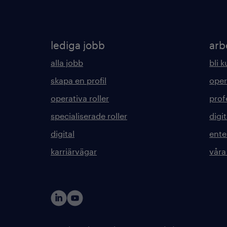
lediga jobb
arb
alla jobb
bli 
skapa en profil
oper
operativa roller
prof
specialiserade roller
digit
digital
ente
karriärvägar
våra