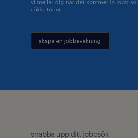
vi mejlar dig när det kommer in jobb s
sökkriterier.
skapa en jobbevakning
snabba upp ditt jobbsök