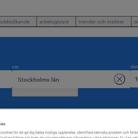
jobbsökande
arbetsgivare
trender och insikter
o
var
dis
använd nuvarande plats
ies
stockholms län.
cookies för att ge dig bästa möjliga upplevelse, identifiera tekniska problem och förbä
ookies hjälper oss även att visa mer relevant information i dina sökningar. Du kan välj