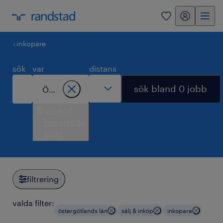
mitt randstad
0
inkopare
sök
var
distans
sök bland 0 jobb
använd
nuvarande
plats
filtrering
valda filter:
östergötlands län
sälj & inköp
inkopare