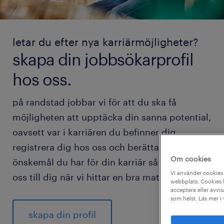
letar du efter nya karriärmöjligheter?
skapa din jobbsökarprofil
hos oss.
på randstad jobbar vi för att du ska få
möjligheten att upptäcka din sanna potential,
oavsett var i karriären du befinner dig.
registrera dig hos oss och berätta vilka
Om cookies
önskemål du har för din karriär så hör vi av
Vi använder cookies 
oss till dig när vi hittar en bra match för dig.
webbplats. Cookies h
acceptera eller avvis
som helst. Läs mer i
skapa din profil