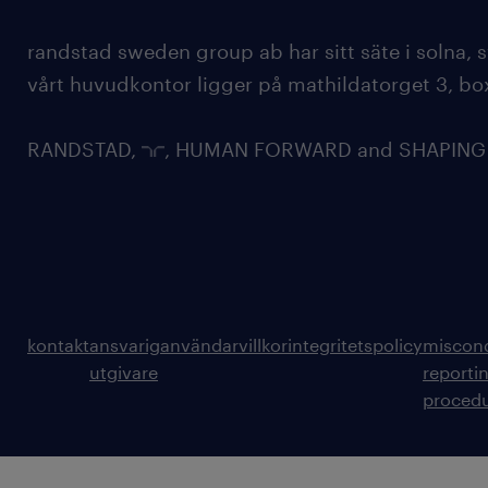
randstad sweden group ab har sitt säte i solna
vårt huvudkontor ligger på mathildatorget 3, bo
RANDSTAD,
, HUMAN FORWARD and SHAPING TH
kontakt
ansvarig
användarvillkor
integritetspolicy
miscon
utgivare
reporti
proced