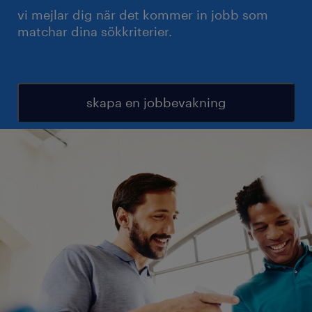
vi mejlar dig när det kommer in jobb som
matchar dina sökkriterier.
skapa en jobbevakning