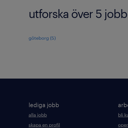
utforska över 5 jobb
göteborg
(
5
)
lediga jobb
arb
alla jobb
bli 
skapa en profil
oper