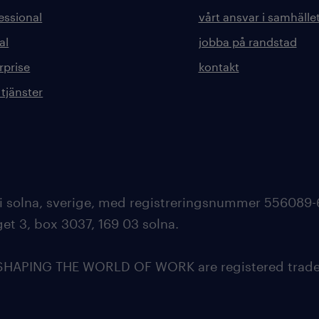
essional
vårt ansvar i samhälle
al
jobba på randstad
rprise
kontakt
 tjänster
 i solna, sverige, med registreringsnummer 556089-
et 3, box 3037, 169 03 solna.
APING THE WORLD OF WORK are registered tradem