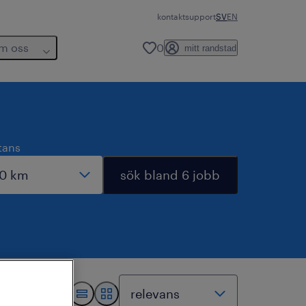
kontakt
support
SV
EN
m oss
0
mitt randstad
tans
sök bland 6 jobb