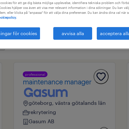
cookies för att ge dig bästa möjliga upplevelse, identifiera tekniska problem och förbä
ookies hjälper oss även att visa mer relevant information i dina sökningar. Du kan välj
 dem, eller klicka på "anpassa" för att välja dina preferenser. Du kan ändra dina val när 
okiepolicy.
råde
alla filter
1
ningar för cookies
avvisa alla
acceptera all
g
professional
maintenance manager
göteborg, västra götalands län
rekrytering
Gasum AB