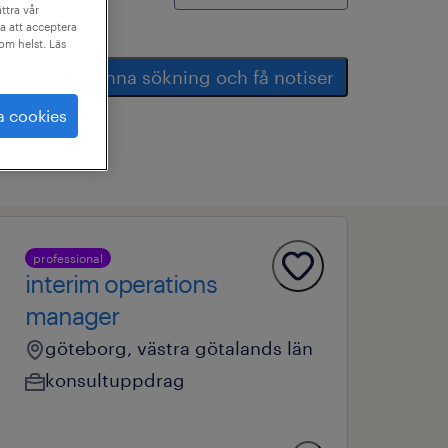
ttra vår
a att acceptera
som helst. Läs
spara denna sökning och få notiser
a cookies
professional
interim operations
manager
göteborg, västra götalands län
konsultuppdrag