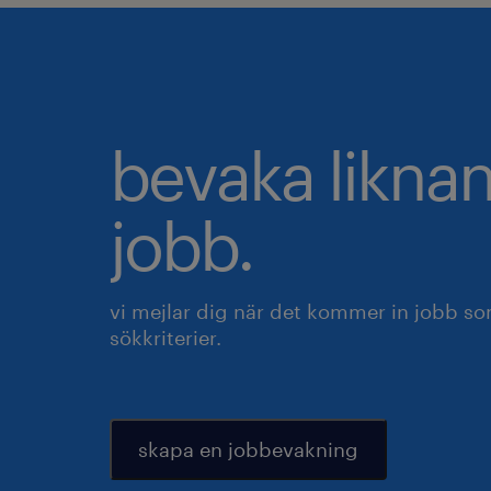
bevaka likna
jobb.
vi mejlar dig när det kommer in jobb s
sökkriterier.
skapa en jobbevakning