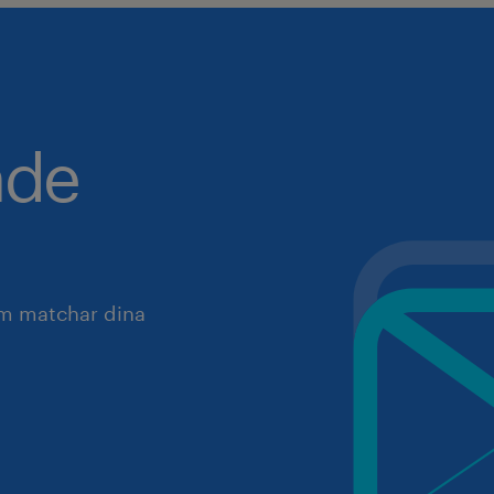
nde
om matchar dina