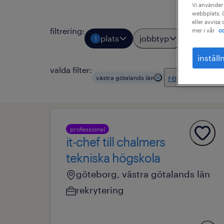
Vi använder 
webbplats. C
eller avvisa
filtrering
:
mer i vår
co
plats
jobbtyp
yrkesom
1
inställ
valda filter:
rensa söknin
västra götalands län
professional
it-chef till chalmers
tekniska högskola
göteborg, västra götalands län
rekrytering