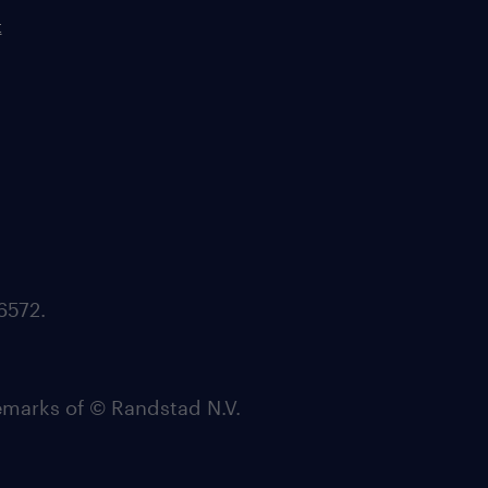
t
6572.
arks of © Randstad N.V.