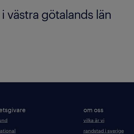
 i västra götalands län
etsgivare
om oss
kund
vilka är vi
ational
randstad i sverige