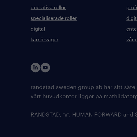
operativa roller
prof
specialiserade roller
digit
digital
ente
karriärvägar
våra
randstad sweden group ab har sitt säte
vårt huvudkontor ligger på mathildatorg
RANDSTAD,
, HUMAN FORWARD and SH