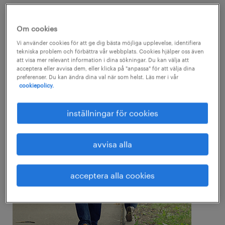
enligt en ny avhandling från Umeå
universitet.
Om cookies
Vi använder cookies för att ge dig bästa möjliga upplevelse, identifiera
Tidigare har forskarvärlden antagit att det
tekniska problem och förbättra vår webbplats. Cookies hjälper oss även
att visa mer relevant information i dina sökningar. Du kan välja att
skulle vara gynnsamt för en persons framtida
acceptera eller avvisa dem, eller klicka på "anpassa" för att välja dina
preferenser. Du kan ändra dina val när som helst. Läs mer i vår
karriär och inkomst att växa upp som
cookiepolicy.
ensambarn. Men det påståendet sätter nu
Umeåforskaren Frida Skog på ända.
inställningar för cookies
avvisa alla
acceptera alla cookies