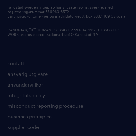
randstad sweden group ab har sitt säte i solna, sverige, med
registreringsnummer 556089-6572.
vårt huvudkontor ligger på mathildatorget 3, box 3037, 169 03 solna.
RANDSTAD,
, HUMAN FORWARD and SHAPING THE WORLD OF
WORK are registered trademarks of © Randstad N.V.
kontakt
ansvarig utgivare
användarvillkor
integritetspolicy
misconduct reporting procedure
business principles
supplier code