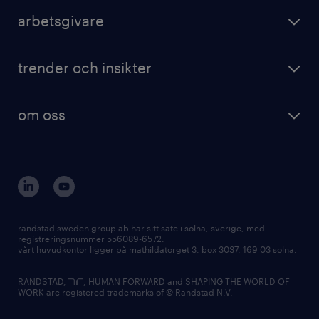
arbetsgivare
trender och insikter
om oss
randstad sweden group ab har sitt säte i solna, sverige, med
registreringsnummer 556089-6572.
vårt huvudkontor ligger på mathildatorget 3, box 3037, 169 03 solna.
RANDSTAD,
, HUMAN FORWARD and SHAPING THE WORLD OF
WORK are registered trademarks of © Randstad N.V.