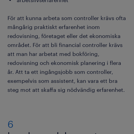
arbetslivserfarenhet
arbetsuppgift för controllern är att ge råd om
när det är lämpligt för verksamheten att
genomföra interna utvärderingar, allt från
För att kunna arbeta som controller krävs ofta
utvärderingar av enskilda avdelningar till
mångårig praktiskt erfarenhet inom
utvärderingar av hela företaget och dess
redovisning, företaget eller det ekonomiska
verksamhet. I vissa fall behöver du genomföra
området. För att bli financial controller krävs
utvärderingarna på egen hand, eller som
projektledare för det team som genomför själva
att man har arbetat med bokföring,
utvärderingen. Du kan också behöva förbereda
redovisning och ekonomisk planering i flera
finansiella uppgifter för externa utvärderingar
år. Att ta ett ingångsjobb som controller,
av företaget.
exempelvis som assistent, kan vara ett bra
steg mot att skaffa sig nödvändig erfarenhet.
Budgetering och prognoser: Med hjälp av
historisk data och marknadstrender bistår man
som controller i det prognosarbete som ska
försöka styra verksamheten i en viss riktning
6
inför framtiden. Det är också en viktig del av
budgetarbetet. När man gör den finansiella