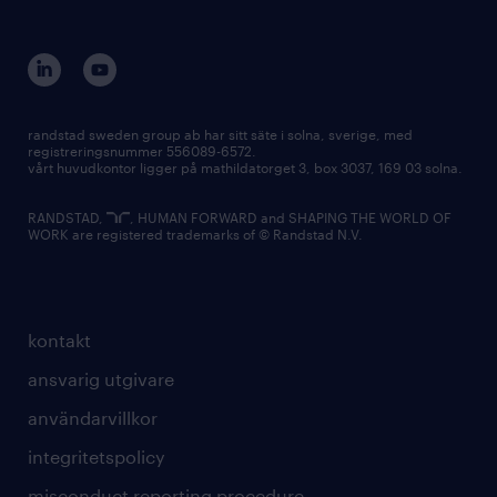
randstad sweden group ab har sitt säte i solna, sverige, med
registreringsnummer 556089-6572.
vårt huvudkontor ligger på mathildatorget 3, box 3037, 169 03 solna.
RANDSTAD,
, HUMAN FORWARD and SHAPING THE WORLD OF
WORK are registered trademarks of © Randstad N.V.
kontakt
ansvarig utgivare
användarvillkor
integritetspolicy
misconduct reporting procedure