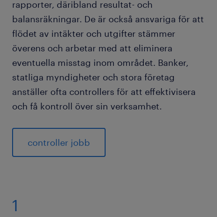
rapporter, däribland resultat- och
utbildning och kvalifikationer som controller
balansräkningar. De är också ansvariga för att
flödet av intäkter och utgifter stämmer
kunskap och kompetenser
överens och arbetar med att eliminera
vanliga frågor om rollen som controller
eventuella misstag inom området. Banker,
statliga myndigheter och stora företag
bevaka jobb för controller
anställer ofta controllers för att effektivisera
och få kontroll över sin verksamhet.
controller jobb
1