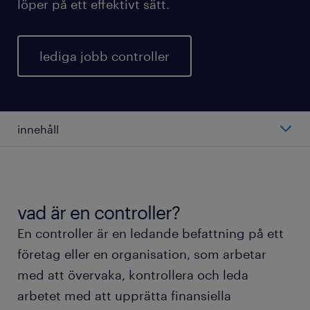
löper på ett effektivt sätt.
lediga jobb controller
innehåll
vad gör en controller?
genomsnittlig lön som controller
vad är en controller?
En controller är en ledande befattning på ett
olika roller av controllers
företag eller en organisation, som arbetar
med att övervaka, kontrollera och leda
att arbeta som controller
arbetet med att upprätta finansiella