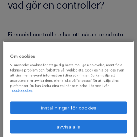
vad gör en controller?
Financial controllers har ett nära samarbete
med avdelningarna som ansvarar för
budgeten, revisionen, redovisningen och
Om cookies
annat som har med den finansiella delen av
Vi använder cookies för att ge dig bästa möjliga upplevelse, identifiera
ett företag att göra. De är ansvariga för att ta
tekniska problem och förbättra vår webbplats. Cookies hjälper oss även
att visa mer relevant information i dina sökningar. Du kan välja att
fram produktionsrapporter, för att beräkna
acceptera eller avvisa dem, eller klicka på "anpassa" för att välja dina
preferenser. Du kan ändra dina val när som helst. Läs mer i vår
företagets ekonomiska framtidsutsikter.
cookiepolicy.
De är också ansvariga för att boksluten, såväl
inställningar för cookies
på månads- som kvartals- och årsbasis, blir
korrekta och färdigställs i tid. Som financial
avvisa alla
controller är man också ansvarig för att se till