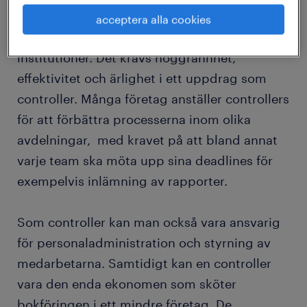
att all dokumentation och pappersarbete
acceptera alla cookies
genomförs i tid, samt skickas in till relevanta
institutioner. Det krävs noggrannhet,
effektivitet och ärlighet i ett uppdrag som
controller. Många företag anställer controllers
för att förbättra processerna inom olika
avdelningar, med kravet på att bland annat
varje team ska möta upp sina deadlines för
exempelvis inlämning av rapporter.
Som controller kan man också vara ansvarig
för personaladministration och styrning av
medarbetarna. Samtidigt kan en controller
vara den enda ekonomen som sköter
bokföringen i ett mindre företag. De