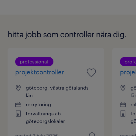
hitta jobb som controller nära dig.
professional
prof
projektcontroller
proje
göteborg, västra götalands
gö
län
lä
rekrytering
re
förvaltnings ab
fö
göteborgslokaler
gö
posted 3 july 2026
posted