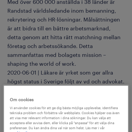
Med över 600 000 anställda i 38 länder är
Randstad världsledande inom bemanning,
rekrytering och HR-lösningar. Målsättningen
är att bidra till en bättre arbetsmarknad,
detta genom att hitta rätt matchning mellan
företag och arbetssökande. Detta
sammanfattas med bolagets mission –
shaping the world of work.
2020-06-01 | Läkare är yrket som ger allra
högst status i Sverige följt av vd och advokat.
Längst ned på listan över statusyrken hamnar
kabinpersonal, influencer och fotomodell. Det
Om cookies
visar en undersökning som genomförts av
Vi använder cookies för att ge dig bästa möjliga upplevelse, identifiera
tekniska problem och förbättra vår webbplats. Cookies hjälper oss även
Randstad/Sifo.
att visa mer relevant information i dina sökningar. Du kan välja att
acceptera eller avvisa dem, eller klicka på "anpassa" för att välja dina
preferenser. Du kan ändra dina val när som helst. Läs mer i vår