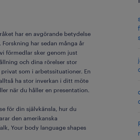
råket har en avgörande betydelse
g. Forskning har sedan många år
t vi förmedlar sker genom just
llning och dina rörelser stor
 privat som i arbetssituationer. En
lltså ha stor inverkan i ditt möte
er när du håller en presentation.
e för din självkänsla, hur du
klarar den amerikanska
Talk, Your body language shapes