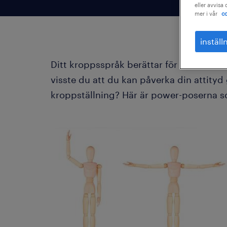
eller avvisa
mer i vår
co
inställ
Ditt kroppsspråk berättar för människo
visste du att du kan påverka din attity
kroppställning? Här är power-poserna som