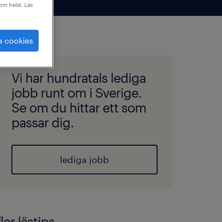
som helst. Läs
a cookies
Vi har hundratals lediga
jobb runt om i Sverige.
Se om du hittar ett som
passar dig.
lediga jobb
fler lästips