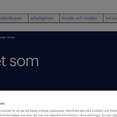
jobbsökande
arbetsgivare
trender och insikter
om os
öjer lönen
et som
ies
cookies för att ge dig bästa möjliga upplevelse, identifiera tekniska problem och förbä
ookies hjälper oss även att visa mer relevant information i dina sökningar. Du kan välj