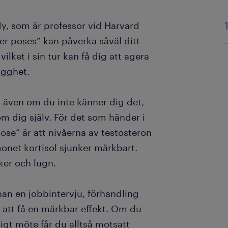
y, som är professor vid Harvard
r poses” kan påverka såväl ditt
ilket i sin tur kan få dig att agera
ygghet.
, även om du inte känner dig det,
om dig själv. För det som händer i
ose” är att nivåerna av testosteron
onet kortisol sjunker märkbart.
äker och lugn.
nan en jobbintervju, förhandling
ör att få en märkbar effekt. Om du
tigt möte får du alltså motsatt