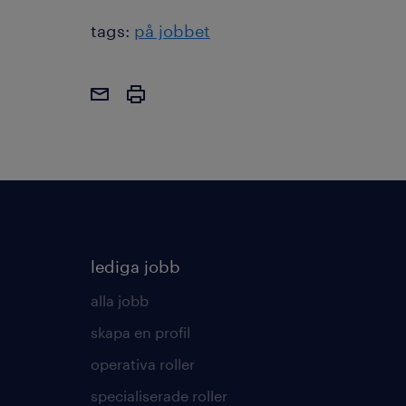
tags:
på jobbet
lediga jobb
alla jobb
skapa en profil
operativa roller
specialiserade roller