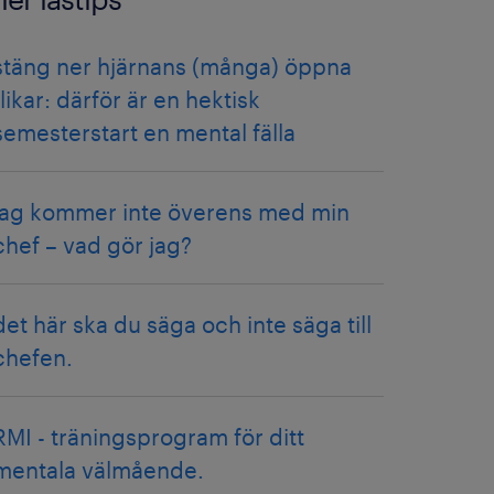
stäng ner hjärnans (många) öppna
flikar: därför är en hektisk
semesterstart en mental fälla
jag kommer inte överens med min
chef – vad gör jag?
det här ska du säga och inte säga till
chefen.
RMI - träningsprogram för ditt
mentala välmående.