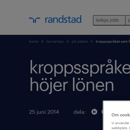
lediga jobb
home
karriärtips
på jobbet
kroppsspråket som h
kroppsspråk
höjer lönen
25 juni 2014
dela:
Om cook
Vi använder 
webbplats. C