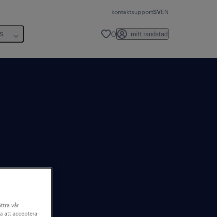
kontakt
support
SV
EN
0
s
mitt randstad
ttra vår
a att acceptera