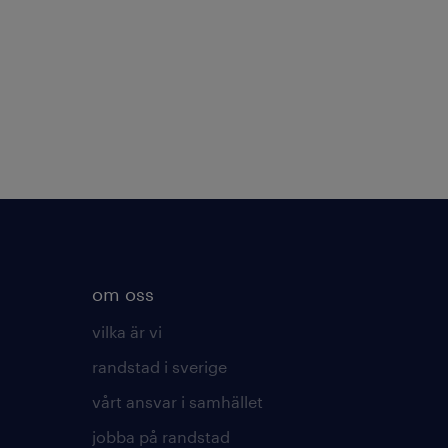
om oss
vilka är vi
randstad i sverige
vårt ansvar i samhället
jobba på randstad