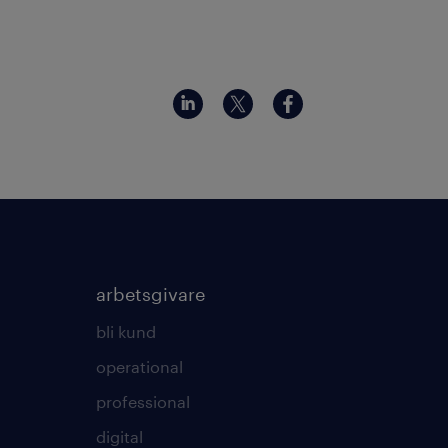
arbetsgivare
bli kund
operational
professional
digital