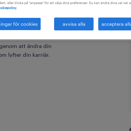
 dem, eller klicka på "anpassa" för att välja dina preferenser. Du kan ändra dina val när 
okiepolicy.
ningar för cookies
avvisa alla
acceptera all
r omkring dig hur du mår. Men
d genom att ändra din
 lyfter din karriär.