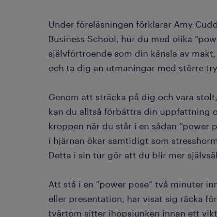
Under föreläsningen förklarar Amy Cudd
Business School, hur du med olika ”powe
självförtroende som din känsla av makt, v
och ta dig an utmaningar med större tr
Genom att sträcka på dig och vara stolt
kan du alltså förbättra din uppfattning 
kroppen när du står i en sådan ”power p
i hjärnan ökar samtidigt som stresshorm
Detta i sin tur gör att du blir mer självs
Att stå i en ”power pose” två minuter in
eller presentation, har visat sig räcka f
tvärtom sitter ihopsjunken innan ett vik