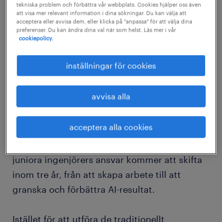
tekniska problem och förbättra vår webbplats. Cookies hjälper oss även
att visa mer relevant information i dina sökningar. Du kan välja att
acceptera eller avvisa dem, eller klicka på "anpassa" för att välja dina
nyckeln till nästa generation:
preferenser. Du kan ändra dina val när som helst. Läs mer i vår
cookiepolicy.
Introduktionsrollen som AI-
dirigent.
inställningar för cookies
AI förändrar juniora roller från enkla
avvisa alla
arbetsuppgifter till strategisk översikt.
acceptera alla cookies
Enligt en Capgemini-rapport från 2025
förväntar sig 64 % av teknikcheferna att
juniora ingenjörers ansvar kommer att skifta
inom tre år, från att skapa arbete till att
granska och förbättra AI-resultat.
Istället för att utföra de traditionellt