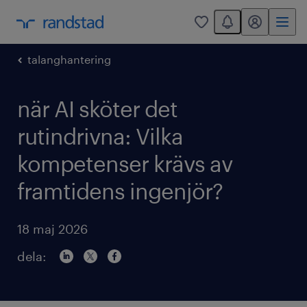
You have 0 unread
mitt randstad
0
talanghantering
när AI sköter det
rutindrivna: Vilka
kompetenser krävs av
framtidens ingenjör?
18 maj 2026
dela: