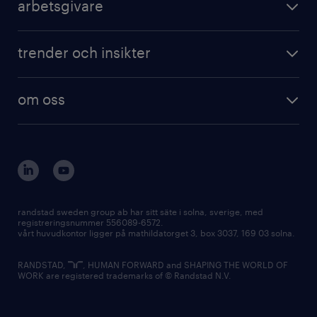
arbetsgivare
trender och insikter
om oss
randstad sweden group ab har sitt säte i solna, sverige, med
registreringsnummer 556089-6572.
vårt huvudkontor ligger på mathildatorget 3, box 3037, 169 03 solna.
RANDSTAD,
, HUMAN FORWARD and SHAPING THE WORLD OF
WORK are registered trademarks of © Randstad N.V.