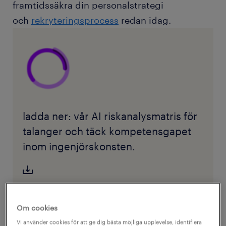
framtidssäkra din personalstrategi
och
rekryteringsprocess
redan idag.
ladda ner: vår AI riskanalysmatris för
talanger och täck kompetensgapet
inom ingenjörskonsten.
ladda ner vår AI riskanalysmatris för
talanger
Om cookies
Vi använder cookies för att ge dig bästa möjliga upplevelse, identifiera