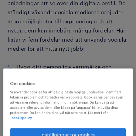
anledningar att se över din digitala profil. De
ständigt växande sociala medierna erbjuder
stora möjligheter till exponering och att
nyttja dem kan innebära många fördelar. Här
listar vi fem fördelar med att använda sociala
medier för att hitta nytt jobb:
Bygg ditt personliga varumärke och
marknadsför dig själv. På sociala medier
Om cookies
kan du göra detta på ett sätt som inte
Vi använder cookies för att ge dig bästa möjliga upplevelse, identifiera
varit möjligt tidigare. Genom att
tekniska problem och förbättra vår webbplats. Cookies hjälper oss även
engagera dig i grupper och forum, dela
att visa mer relevant information i dina sökningar. Du kan välja att
acceptera eller avvisa dem, eller klicka på "anpassa" för att välja dina
eget innehåll och interagera med
preferenser. Du kan ändra dina val när som helst. Läs mer i vår
cookiepolicy.
arbetsgivare och inflytelserika personer i
branschen du är intresserad av kan du
inställningar för cookies