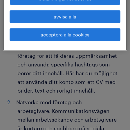
visa ditt engagemang och dina intressen.
Sociala medier har även öppnat upp för
avvisa alla
stora möjligheter till kreativitet. På
exempelvis Instagram och TikTok har du
acceptera alla cookies
möjlighet att skapa Reels och annat
videomaterial, du kan tagga personer och
företag för att få deras uppmärksamhet
och använda specifika hashtags som
berör ditt innehåll. Här har du möjlighet
att använda ditt konto som ett CV med
bilder, text och rörligt innehåll.
Nätverka med företag och
arbetsgivare. Kommunikationsvägen
mellan arbetssökande och arbetsgivare
är kortare och snabbare på sociala