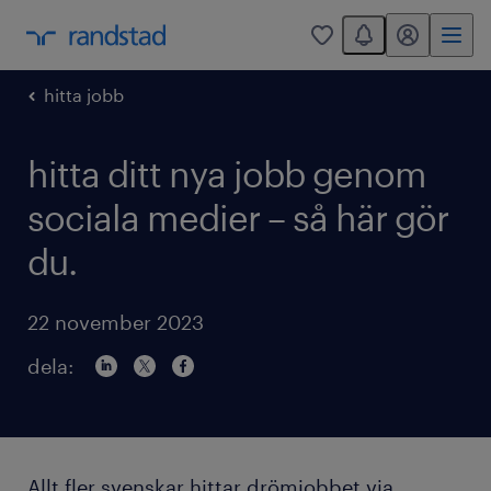
You have 0 unread
mitt randstad
0
hitta jobb
hitta ditt nya jobb genom
sociala medier – så här gör
du.
22 november 2023
dela:
Allt fler svenskar hittar drömjobbet via