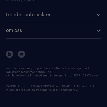
trender och insikter
om oss
randstad sweden group ab har sitt säte i solna, sverige, med
registreringsnummer 556089-6572.
vårt huvudkontor ligger på mathildatorget 3, box 3037, 169 03 solna.
RANDSTAD,
, HUMAN FORWARD and SHAPING THE WORLD OF
WORK are registered trademarks of © Randstad N.V.