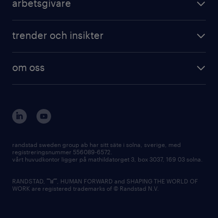
arbetsgivare
trender och insikter
om oss
randstad sweden group ab har sitt säte i solna, sverige, med
registreringsnummer 556089-6572.
vårt huvudkontor ligger på mathildatorget 3, box 3037, 169 03 solna.
RANDSTAD,
, HUMAN FORWARD and SHAPING THE WORLD OF
WORK are registered trademarks of © Randstad N.V.