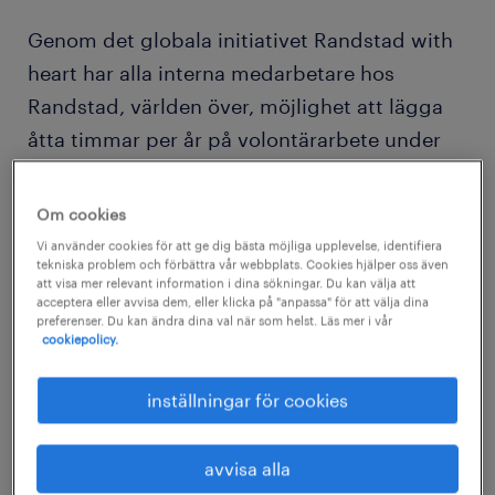
Genom det globala initiativet Randstad with
heart har alla interna medarbetare hos
Randstad, världen över, möjlighet att lägga
åtta timmar per år på volontärarbete under
betald arbetstid. När Ågrenska, ett nationellt
kompetenscentrum för sällsynta diagnoser
Om cookies
och en unik mötesplats för barn, ungdomar
Vi använder cookies för att ge dig bästa möjliga upplevelse, identifiera
tekniska problem och förbättra vår webbplats. Cookies hjälper oss även
och vuxna med funktionsnedsättningar,
att visa mer relevant information i dina sökningar. Du kan välja att
behövde tillsätta en ekonomichef kontaktade
acceptera eller avvisa dem, eller klicka på "anpassa" för att välja dina
preferenser. Du kan ändra dina val när som helst. Läs mer i vår
de Randstad Finance. Då Ågrenska är en
cookiepolicy.
ideell verksamhet utan vinstintresse och där
inställningar för cookies
alla resurser prioriteras till centret, hade de
begränsade möjligheter att anlita en
avvisa alla
rekryteringspartner för att hitta rätt person