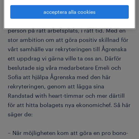
till tjänsten.
acceptera alla cookies
På Randstad vet vi hur viktigt det är med rätt
person på rätt arbetsplats, i rätt tid. Med en
stor ambition om att göra positiv skillnad för
vårt samhälle var rekryteringen till Ågrenska
ett uppdrag vi gärna ville ta oss an. Därför
beslutade sig våra medarbetare Emeli och
Sofia att hjälpa Ågrenska med den här
rekryteringen, genom att lägga sina
Randstad with heart-timmar och mer därtill
för att hitta bolagets nya ekonomichef. Så här
säger de:
– När möjligheten kom att göra en pro bono-