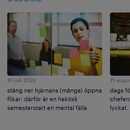
10 juli 2026
21 augu
stäng ner hjärnans (många) öppna
dags f
flikar: därför är en hektisk
chefen?
semesterstart en mental fälla
lyckat.