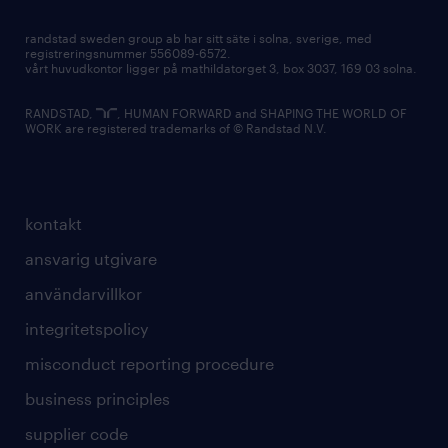
randstad sweden group ab har sitt säte i solna, sverige, med
registreringsnummer 556089-6572.
vårt huvudkontor ligger på mathildatorget 3, box 3037, 169 03 solna.
RANDSTAD,
, HUMAN FORWARD and SHAPING THE WORLD OF
WORK are registered trademarks of © Randstad N.V.
kontakt
ansvarig utgivare
användarvillkor
integritetspolicy
misconduct reporting procedure
business principles
supplier code