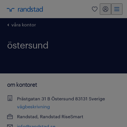
mitt randstad
0
våra kontor
östersund
om kontoret
Prästgatan 31 B
Östersund
83131
Sverige
vägbeskrivning
Randstad
,
Randstad RiseSmart
info@randstad.se