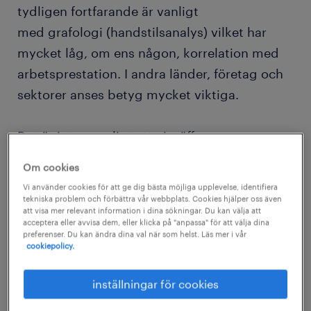
tydligen fortfarande är vanligt
med grafologi (handstilsanalys) vilket har
mycket låg, om ens någon, korrelation med
arbetsprestation. I andra länder, företag och
sektorer anses betyg mycket viktiga.
Det är inte ovanligt att vi träffar
nyutexaminerade kandidater med höga
Om cookies
betyg från välrenommerade universitet, men
Vi använder cookies för att ge dig bästa möjliga upplevelse, identifiera
som trots det kämpar med att få jobb.
tekniska problem och förbättra vår webbplats. Cookies hjälper oss även
att visa mer relevant information i dina sökningar. Du kan välja att
Kandidater berättar att de önskat att någon
acceptera eller avvisa dem, eller klicka på "anpassa" för att välja dina
preferenser. Du kan ändra dina val när som helst. Läs mer i vår
tidigare hade förklarat för dem att det är
cookiepolicy.
viktigare att jobba och skaffa sig praktisk
erfarenhet under studietiden än att få högsta
inställningar för cookies
betyg. Framförallt bland kandidater från