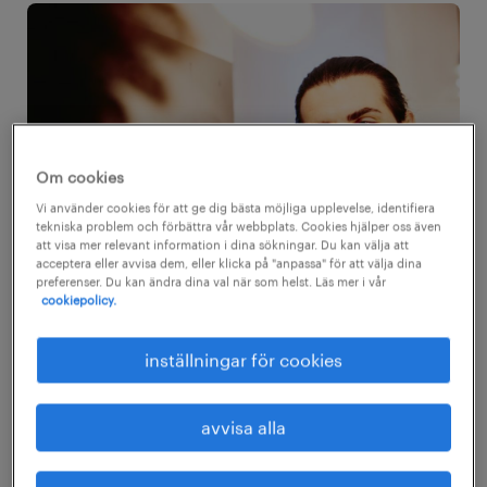
Om cookies
Vi använder cookies för att ge dig bästa möjliga upplevelse, identifiera
tekniska problem och förbättra vår webbplats. Cookies hjälper oss även
att visa mer relevant information i dina sökningar. Du kan välja att
acceptera eller avvisa dem, eller klicka på "anpassa" för att välja dina
preferenser. Du kan ändra dina val när som helst. Läs mer i vår
cookiepolicy.
inställningar för cookies
10 vanligaste intervjufrågorna
avvisa alla
”Kan du berätta lite mer om dig själv?”
Det här brukar vara en av de inledande