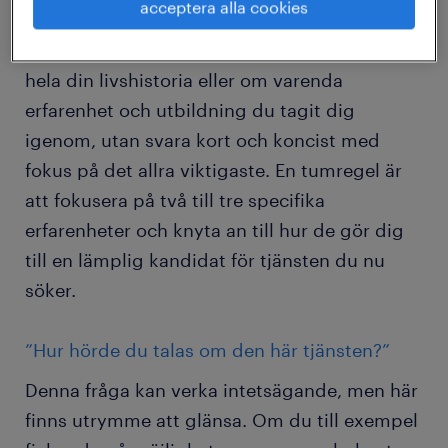
acceptera alla cookies
frågorna under intervjun. Ett tips är att fatta
dig kort. Meningen är inte att du ska berätta
hela din livshistoria eller om varenda
erfarenhet och utbildning du tagit dig
igenom, utan svara kort och koncist med
fokus på det allra viktigaste. En tumregel är
att fokusera på två till tre specifika
erfarenheter och knyta an till hur de gör dig
till en lämplig kandidat för tjänsten du nu
söker.
”Hur hörde du talas om den här tjänsten?”
Denna fråga kan verka intetsägande, men här
finns utrymme att glänsa. Om du till exempel