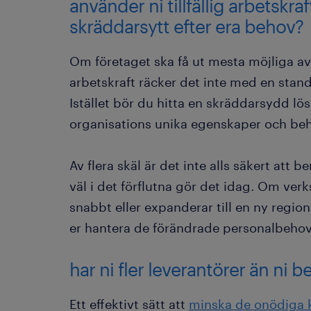
använder ni tillfällig arbetskra
skräddarsytt efter era behov?
Om företaget ska få ut mesta möjliga av 
arbetskraft räcker det inte med en stan
Istället bör du hitta en skräddarsydd l
organisations unika egenskaper och be
Av flera skäl är det inte alls säkert at
väl i det förflutna gör det idag. Om ver
snabbt eller expanderar till en ny regio
er hantera de förändrade personalbeho
har ni fler leverantörer än ni 
Ett effektivt sätt att
minska de onödiga 