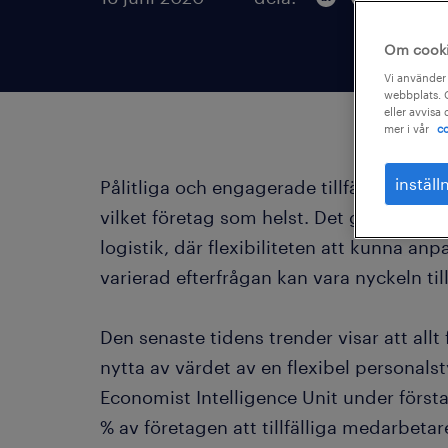
Om cook
Vi använder 
webbplats. C
eller avvisa
mer i vår
co
inställ
Pålitliga och engagerade tillfälliga meda
vilket företag som helst. Det gäller särs
logistik, där flexibiliteten att kunna anp
varierad efterfrågan kan vara nyckeln ti
Den senaste tidens trender visar att allt 
nytta av värdet av en flexibel personalst
Economist Intelligence Unit under först
% av företagen att tillfälliga medarbeta