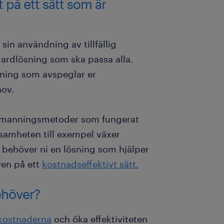
ft på ett sätt som är
sin användning av tillfällig
dardlösning som ska passa alla.
ösning som avspeglar er
hov.
t bemanningsmetoder som fungerat
ksamheten till exempel växer
n behöver ni en lösning som hjälper
ven på ett
kostnadseffektivt sätt.
behöver?
kostnaderna
och öka effektiviteten