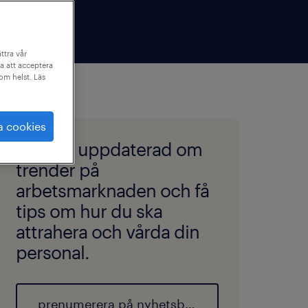
ttra vår
a att acceptera
som helst. Läs
a cookies
håll dig uppdaterad om
trender på
arbetsmarknaden och få
tips om hur du ska
attrahera och vårda din
personal.
prenumerera på nyhetsbrevet