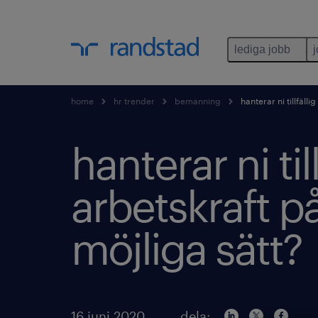
lediga jobb
home
hr trender
bemanning
hanterar ni tillfälli
hanterar ni till
arbetskraft p
möjliga sätt?
16 juni 2020
dela: