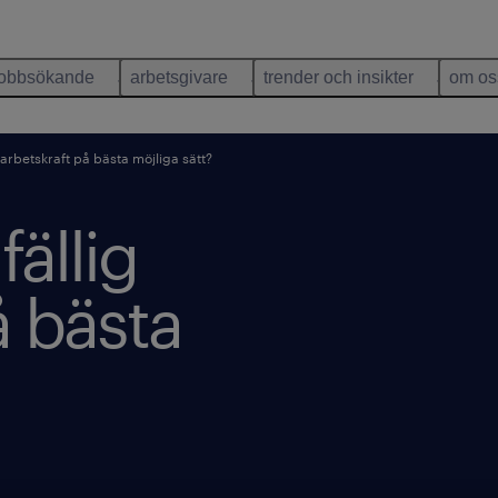
jobbsökande
arbetsgivare
trender och insikter
om os
g arbetskraft på bästa möjliga sätt?
fällig
å bästa