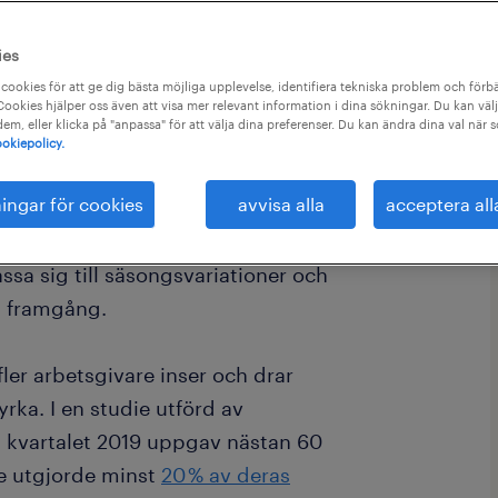
ies
cookies för att ge dig bästa möjliga upplevelse, identifiera tekniska problem och förbä
ookies hjälper oss även att visa mer relevant information i dina sökningar. Du kan välj
 dem, eller klicka på "anpassa" för att välja dina preferenser. Du kan ändra dina val när 
okiepolicy.
ningar för cookies
avvisa alla
acceptera all
rbetare är en värdefull tillgång för
kilt i branscher som tillverkning och
assa sig till säsongsvariationer och
ll framgång.
fler arbetsgivare inser och drar
yrka. I en studie utförd av
a kvartalet 2019 uppgav nästan 60
re utgjorde minst
20 % av deras