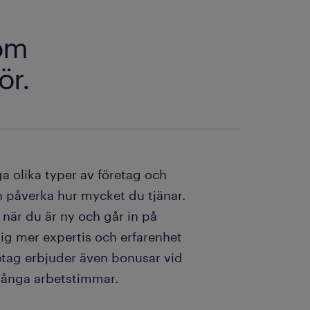
som
ör.
a olika typer av företag och
an påverka hur mycket du tjänar.
 när du är ny och går in på
dig mer expertis och erfarenhet
retag erbjuder även bonusar vid
d långa arbetstimmar.