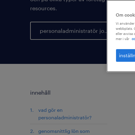
resources.
Om cook
Vi använder 
webbplats. C
personaladministratör jobb
eller avvisa
mer i vår
co
inställ
innehåll
vad gör en
personaladministratör?
genomsnittlig lön som