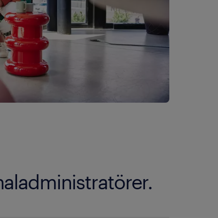
exa personalfrågor blir du allt
 du arbetar på kan också
hovet av HR-tjänster på olika
jligheter för
ögre levnadskostnader vilket
vnadskostnaderna lägre vilket
naladministratörer.