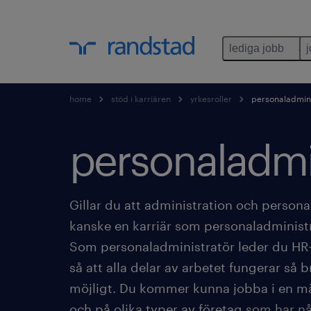
lediga jobb
home
stöd i karriären
yrkesroller
personaladmini
personaladmin
Gillar du att administration och persona
kanske en karriär som personaladministr
Som personaladministratör leder du HR-a
så att alla delar av arbetet fungerar så
möjligt. Du kommer kunna jobba i en m
och på olika typer av företag som har 