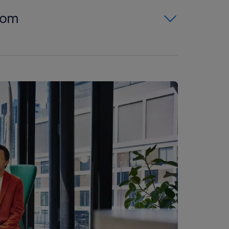
 som
h avgör din lön som
 i lönekuvertet behöver du
naladministratör kräver formell
 påverkar hur mycket du kommer
eferenser och kvalifikationer
e. Dessutom spelar uppdragets
u till exempel leder en liten
n en personaladministratör
ven olika andra former av