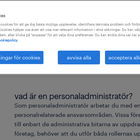
ies
cookies för att ge dig bästa möjliga upplevelse, identifiera tekniska problem och förbä
ookies hjälper oss även att visa mer relevant information i dina sökningar. Du kan välj
 dem, eller klicka på "anpassa" för att välja dina preferenser. Du kan ändra dina val när 
okiepolicy.
ningar för cookies
avvisa alla
acceptera all
vad är en personaladministratör?
Som personaladministratör arbetar du med en
personalrelaterade ansvarsområden. Vissa för
till enbart de administrativa bitarna av uppd
företag, behöver att du utför båda rollernas up