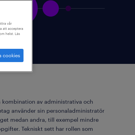
ttra vår
a att acceptera
som helst. Läs
a cookies
 kombination av administrativa och
etag använder sin personaladministratör
raget medan andra, till exempel mindre
pgifter. Tekniskt sett har rollen som