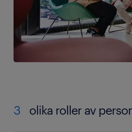
förmåner. Om du jobbar med att hantera kompl
som oftast tilldelad ett större arvode. Platsen
påverka lönen utifrån levnadskostnader och be
ställen. Stora städer medför bättre och fler mö
personaladministratörer, men innebär också h
gör att lönen blir högre. I mindre städer är le
reducerar storleken på arvodet.
3
olika roller av perso