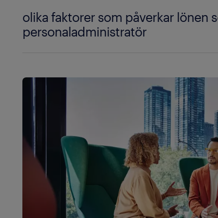
olika faktorer som påverkar lönen
personaladministratör
Det finns flera olika faktorer som påverkar oc
personaladministratör. Om du vill få en boost
förbättra dina kvalifikationer. Att bli en perso
träning och vilken nivå av utbildning du har
att tjäna. Genom att samla på dig ytterligare r
görs du alltså berättigad till ett högre arvod
omfång en viktig roll i att avgöra din lön. Om d
grupp anställda kommer du att tjäna mindre ä
som leder en personalstyrka på flera tusen.
Vissa ansvarsområden inom arbetet erbjuder ä