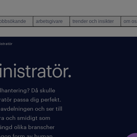
jobbsökande
arbetsgivare
trender och insikter
om os
stratör
istratör.
lhantering? Då skulle
atör passa dig perfekt.
vdelningen och ser till
 bra och smidigt som
ängd olika branscher
någon form av human