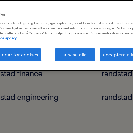
ngineering.
ies
cookies för att ge dig bästa möjliga upplevelse, identifiera tekniska problem och förbä
ookies hjälper oss även att visa mer relevant information i dina sökningar. Du kan välj
 dem, eller klicka på "anpassa" för att välja dina preferenser. Du kan ändra dina val när 
okiepolicy.
ningar för cookies
avvisa alla
acceptera all
stad finance
randstad 
stad engineering
randstad