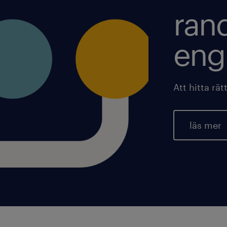
ran
eng
Att hitta rä
läs mer