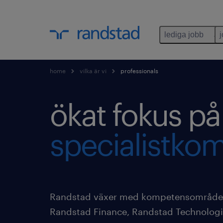
lediga jobb
home
vilka är vi
professionals
ökat fokus på
specialistko
Randstad växer med kompetensområd
Randstad Finance, Randstad Technologi