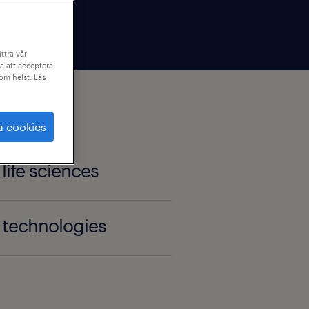
ttra vår
a att acceptera
som helst. Läs
a cookies
life sciences
 technologies