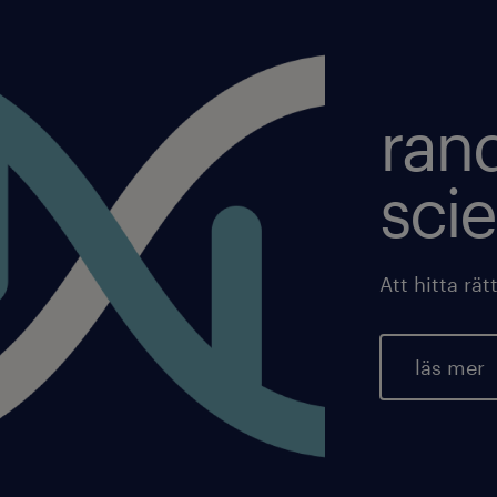
rand
sci
Att hitta rät
läs mer