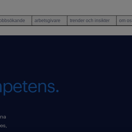
jobbsökande
arbetsgivare
trender och insikter
om os
mpetens.
ena
es,