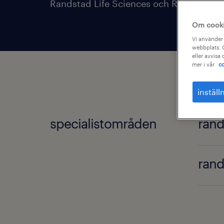
Randstad Life Sciences och Randstad E
Om cook
Vi använder 
webbplats. C
eller avvisa
mer i vår
co
inställ
specialistområden
rand
rand