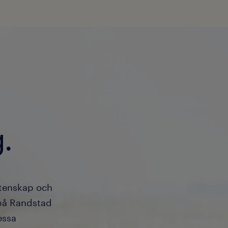
.
etenskap och
 på Randstad
essa