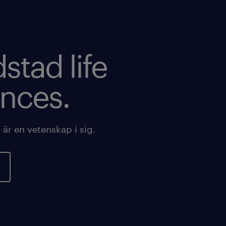
stad life
ences.
t är en vetenskap i sig.