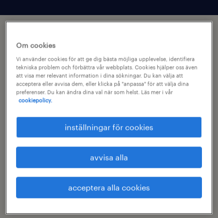
Om cookies
Vi använder cookies för att ge dig bästa möjliga upplevelse, identifiera
tekniska problem och förbättra vår webbplats. Cookies hjälper oss även
att visa mer relevant information i dina sökningar. Du kan välja att
acceptera eller avvisa dem, eller klicka på "anpassa" för att välja dina
preferenser. Du kan ändra dina val när som helst. Läs mer i vår
cookiepolicy.
inställningar för cookies
avvisa alla
randstad life sciences.
acceptera alla cookies
Att hitta rätt är en vetenskap i sig.