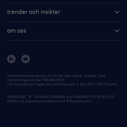
trender och insikter
om oss
randstad sweden group ab har sitt säte i solna, sverige, med
registreringsnummer 556089-6572.
vårt huvudkontor ligger på mathildatorget 3, box 3037, 169 03 solna.
RANDSTAD,
, HUMAN FORWARD and SHAPING THE WORLD OF
WORK are registered trademarks of © Randstad N.V.