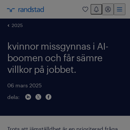
You have 0 unread
mitt randstad
0
2025
kvinnor missgynnas i AI-
boomen och får sämre
villkor på jobbet.
06 mars 2025
dela:
Trots att jämställdhet är en prioriterad fråga