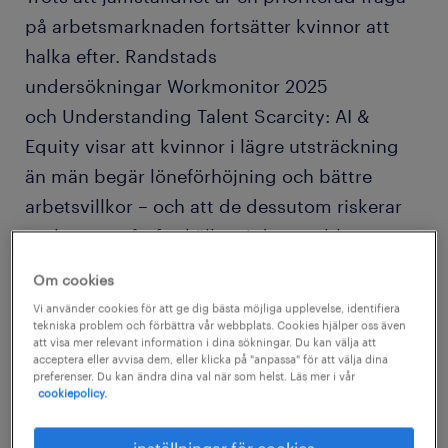
på arbetsmarknaden fortsätter kvinnor att
halka efter. Randstads
undersökningar Workmonitor 2025
och Understanding Talent Scarcity: AI &
Equity visar att kvinnor i lägre utsträckning
än män begär löneförhöjning och bättre
arbetsvillkor – och att de dessutom riskerar
att hamna på efterkälken i den snabba
utvecklingen inom AI och digitalisering.
Om cookies
Vi använder cookies för att ge dig bästa möjliga upplevelse, identifiera
Färre kvinnor begär löneförhöjning och
tekniska problem och förbättra vår webbplats. Cookies hjälper oss även
att visa mer relevant information i dina sökningar. Du kan välja att
bättre villkor
acceptera eller avvisa dem, eller klicka på "anpassa" för att välja dina
preferenser. Du kan ändra dina val när som helst. Läs mer i vår
Randstads globala undersökning
cookiepolicy.
Workmonitor 2025, som omfattar över 26 000
inställningar för cookies