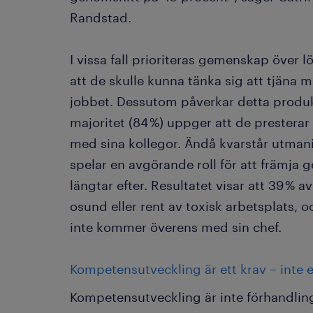
Randstad.
I vissa fall prioriteras gemenskap över l
att de skulle kunna tänka sig att tjäna
jobbet. Dessutom påverkar detta produkt
majoritet (84 %) uppger att de prester
med sina kollegor. Ändå kvarstår utman
spelar en avgörande roll för att främj
längtar efter. Resultatet visar att 39 % 
osund eller rent av toxisk arbetsplats, oc
inte kommer överens med sin chef.
Kompetensutveckling är ett krav – inte 
Kompetensutveckling är inte förhandlin