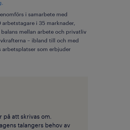
g.
genomförs i samarbete med
0 arbetstagare i 35 marknader,
t balans mellan arbete och privatliv
ivkrafterna – ibland till och med
as arbetsplatser som erbjuder
r på att skrivas om.
dagens talangers behov av