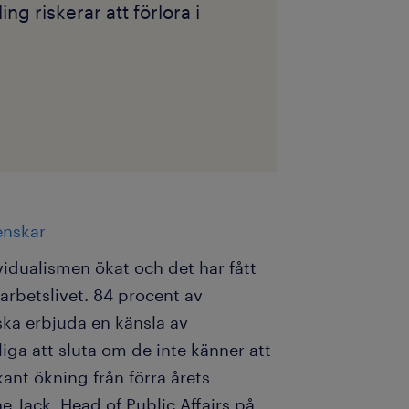
g riskerar att förlora i
enskar
idualismen ökat och det har fått
arbetslivet. 84 procent av
 ska erbjuda en känsla av
iga att sluta om de inte känner att
nt ökning från förra årets
e Jack, Head of Public Affairs på