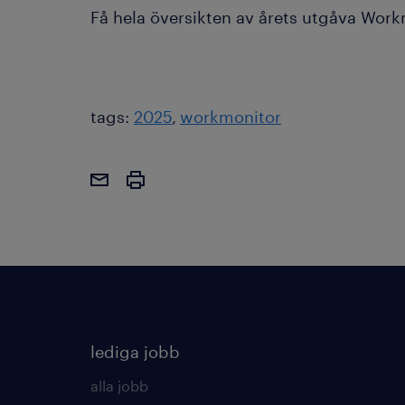
Få hela översikten av årets utgåva Wor
tags:
2025
workmonitor
lediga jobb
alla jobb