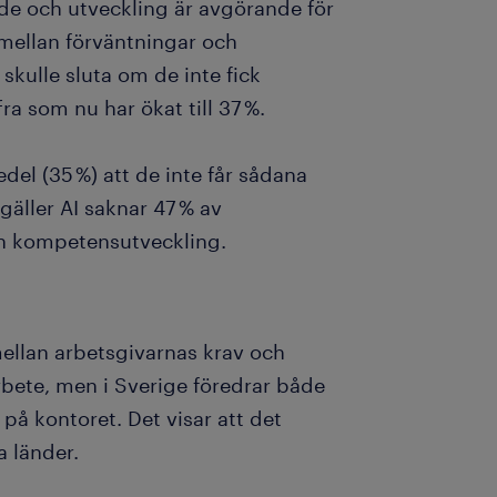
nde och utveckling är avgörande för
mellan förväntningar och
 skulle sluta om de inte fick
ffra som nu har ökat till 37 %.
del (35 %) att de inte får sådana
gäller AI saknar 47 % av
h kompetensutveckling.
ellan arbetsgivarnas krav och
ete, men i Sverige föredrar både
på kontoret. Det visar att det
 länder.