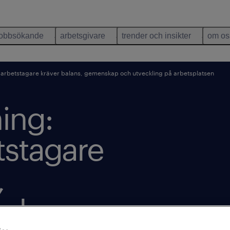
jobbsökande
arbetsgivare
trender och insikter
om os
arbetstagare kräver balans, gemenskap och utveckling på arbetsplatsen
ing:
tstagare
,
och