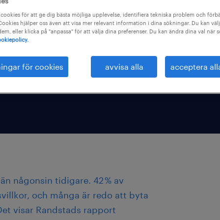
ies
cookies för att ge dig bästa möjliga upplevelse, identifiera tekniska problem och förbä
ookies hjälper oss även att visa mer relevant information i dina sökningar. Du kan välj
.
 dem, eller klicka på "anpassa" för att välja dina preferenser. Du kan ändra dina val när 
okiepolicy.
ningar för cookies
avvisa alla
acceptera all
än någonsin tidigare. 42 % av
svillkor, och många är redo att byta
Det visar Randstads rapport