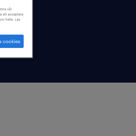
ttra vår
a att acceptera
som helst. Läs
a cookies