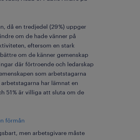
ön, då en tredjedel (29 %) uppger
 mindre om de hade vänner på
iviteten, eftersom en stark
ar bättre om de känner gemenskap
ingar där förtroende och ledarskap
a gemenskapen som arbetstagarna
av arbetstagarna har lämnat en
h 51 % är villiga att sluta om de
en förmån
gsbart, men arbetsgivare måste