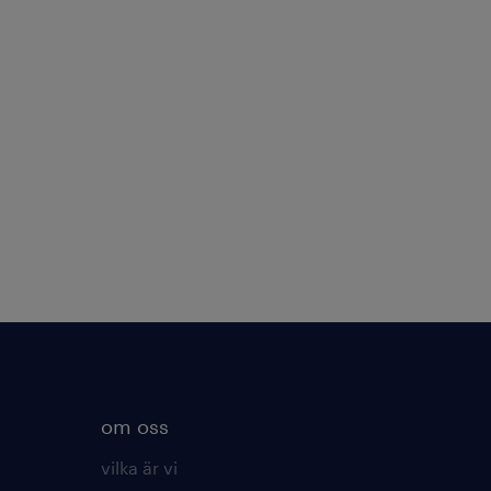
om oss
vilka är vi