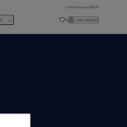
kontakt
support
SV
EN
0
s
mitt randstad