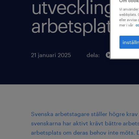
utveckling på
Om cook
Vi använder 
webbplats. C
arbetsplatsen
eller avvisa
mer i vår
co
inställ
21 januari 2025
dela:
Svenska arbetstagare ställer högre krav 
svenskarna har aktivt krävt bättre arbet
arbetsplats om deras behov inte möts. 