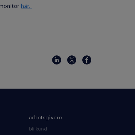
kmonitor
här.
arbetsgivare
bli kund