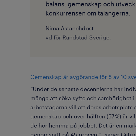
balans, gemenskap och utvecklin
konkurrensen om talangerna.
Nima Astanehdost
vd för Randstad Sverige.
Gemenskap är avgörande för 8 av 10 sv
“Under de senaste decennierna har indiv
många att söka syfte och samhörighet i 
arbetstagarna vill att deras arbetsplats
gemenskap och över hälften (57 %) är vill
de hör hemma på jobbet. Det är en marka
genomsnitt på 45 procent”, säger Catrin