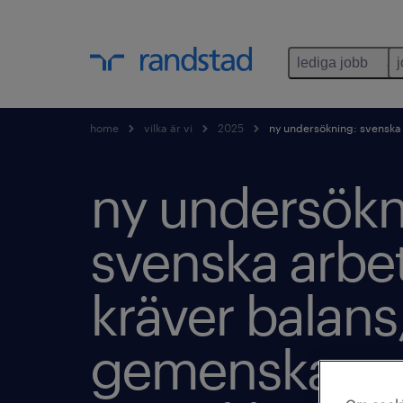
lediga jobb
home
vilka är vi
2025
ny undersökning: svenska 
ny undersökn
svenska arbe
kräver balans
gemenskap 