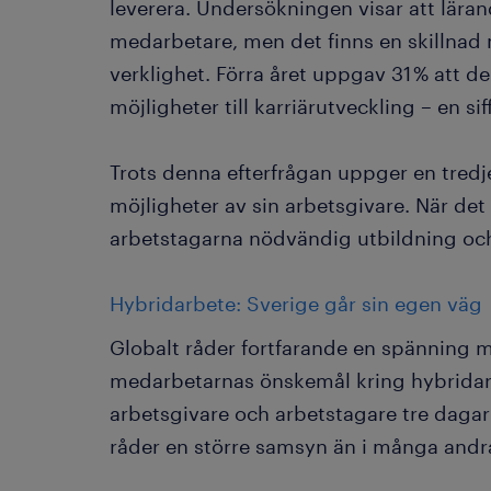
leverera. Undersökningen visar att lära
medarbetare, men det finns en skillnad 
verklighet. Förra året uppgav 31 % att de
möjligheter till karriärutveckling – en si
Trots denna efterfrågan uppger en tredje
möjligheter av sin arbetsgivare. När det 
arbetstagarna nödvändig utbildning oc
Hybridarbete: Sverige går sin egen väg
Globalt råder fortfarande en spänning m
medarbetarnas önskemål kring hybridarb
arbetsgivare och arbetstagare tre dagar 
råder en större samsyn än i många andra