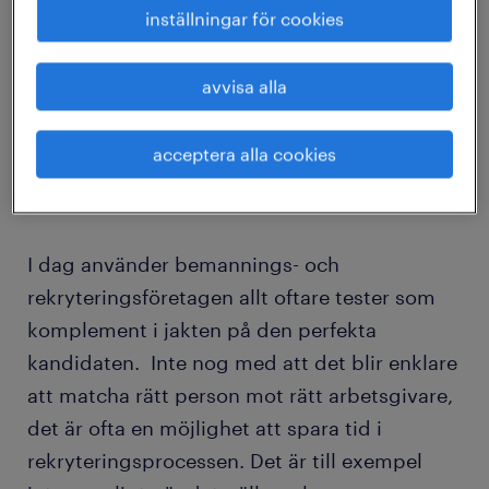
fungerat enligt principen: ansökan – urval –
inställningar för cookies
intervju. Men i den processen finns relativt
stort utrymme för subjektiva bedömningar
avvisa alla
och inte minst rena skarvningar från
kandidatens sida. ”Jo, men jag har ju öppnat
acceptera alla cookies
Excel ett par gånger, nog räknas väl jag som
en van användare”. Känns det igen?
I dag använder bemannings- och
rekryteringsföretagen allt oftare tester som
komplement i jakten på den perfekta
kandidaten. Inte nog med att det blir enklare
att matcha rätt person mot rätt arbetsgivare,
det är ofta en möjlighet att spara tid i
rekryteringsprocessen. Det är till exempel