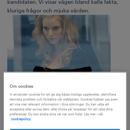
kandidaten. Vi visar vägen bland kalla fakta,
kluriga frågor och mjuka värden.
Om cookies
Vi använder cookies för att ge dig bästa möjliga upplevelse, identifiera
tekniska problem och förbättra vår webbplats. Cookies hjälper oss även
Ansökan, CV och intervju är koncept som de
att visa mer relevant information i dina sökningar. Du kan välja att
acceptera eller avvisa dem, eller klicka på "anpassa" för att välja dina
flesta känner till. Men nu kliver vi in i
preferenser. Du kan ändra dina val när som helst. Läs mer i vår
cookiepolicy.
testernas era. Traditionellt sett har rekrytering