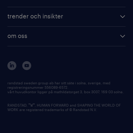
trender och insikter
om oss
randstad sweden group ab har sitt säte i solna, sverige, med
registreringsnummer 556089-6572.
vårt huvudkontor ligger på mathildatorget 3, box 3037, 169 03 solna.
RANDSTAD,
, HUMAN FORWARD and SHAPING THE WORLD OF
WORK are registered trademarks of © Randstad N.V.